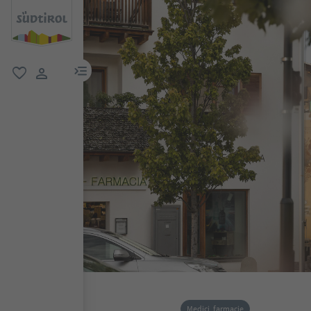
menu link
favoriti
user link
Medici, farmacie