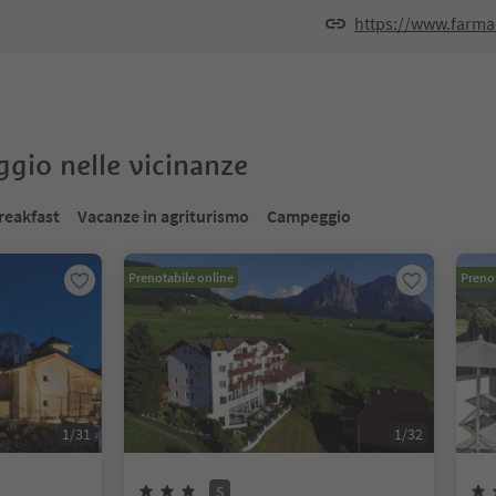
https://www.farma
oggio nelle vicinanze
reakfast
Vacanze in agriturismo
Campeggio
Prenotabile online
Prenot
1
/
31
1
/
32
S