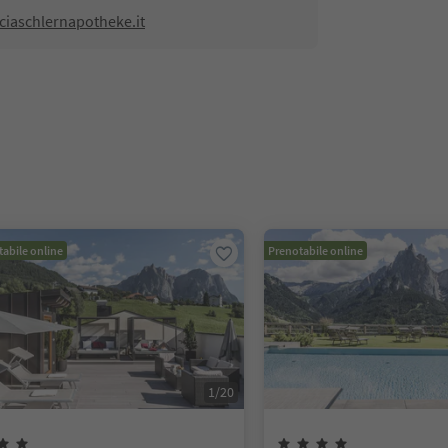
ciaschlernapotheke.it
abile online
Prenotabile online
1
/
20