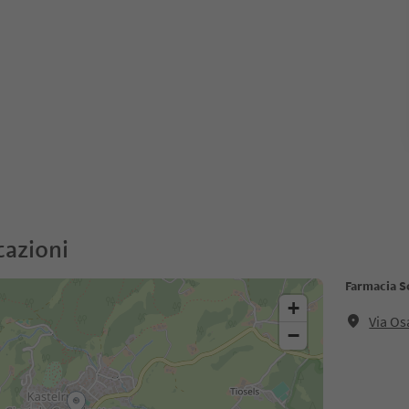
cazioni
Farmacia Sc
+
Via Os
−