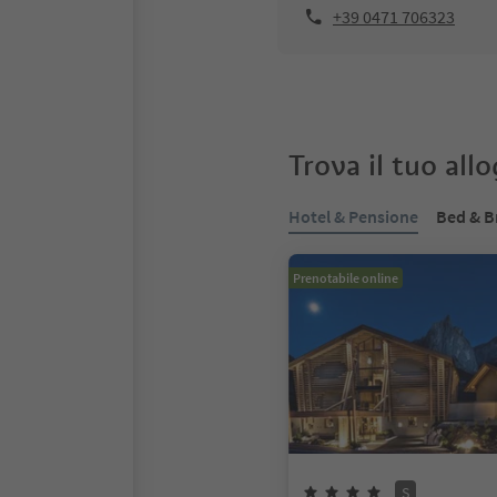
+39 0471 706323
Trova il tuo all
Hotel & Pensione
Bed & B
Prenotabile online
S