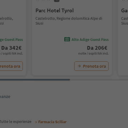
Parc Hotel Tyrol
Ga
elrotto,
Castelrotto, Regione dolomitica Alpe di
Cast
usi
Siusi
Sius
ige Guest Pass
Alto Adige Guest Pass
Da
342
€
Da
206
€
 / ospiti IVA incl.
notte / ospiti IVA incl.
renota ora
Prenota ora
inanze
Tutte le esperienze
Farmacia Sciliar