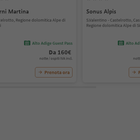
rni Martina
Sonus Alpis
elrotto, Regione dolomitica Alpe di
S.Valentino - Castelrotto, Cas
i
Regione dolomitica Alpe di Si
Alto Adige Guest Pass
Alto Ad
Da
160
€
notte / ospiti IVA incl.
nott
Prenota ora