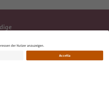
Adige
e tue vacanze,