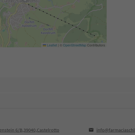
Leaflet
|
©
OpenStreetMap
Contributors
nstein 6/B,39040,Castelrotto
info@farmaciaschl