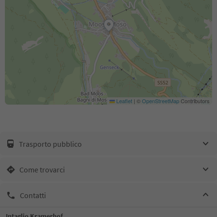
Leaflet
|
©
OpenStreetMap
Contributors
Trasporto pubblico
Come trovarci
Contatti
Intaglio Kramerhof