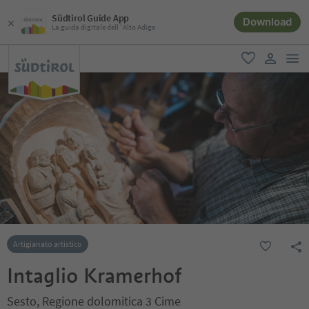
Südtirol Guide App
Download
La guida digitale dell´Alto Adige
men
favoriti
user lin
Artigianato artistico
Intaglio Kramerhof
Sesto, Regione dolomitica 3 Cime