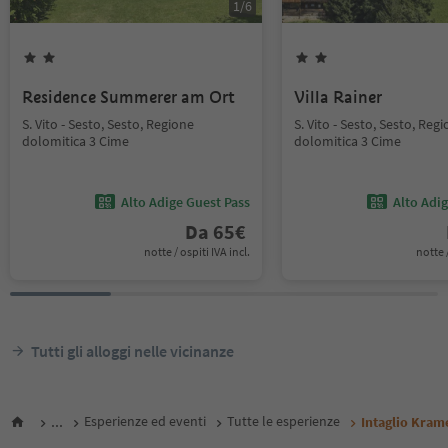
1
/
6
Residence Summerer am Ort
Villa Rainer
S. Vito - Sesto, Sesto, Regione
S. Vito - Sesto, Sesto, Reg
dolomitica 3 Cime
dolomitica 3 Cime
Alto Adige Guest Pass
Alto Adi
Da
65
€
notte / ospiti IVA incl.
notte /
Tutti gli alloggi nelle vicinanze
...
Esperienze ed eventi
Tutte le esperienze
Intaglio Kram