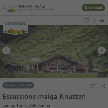
Südtirol Guide App
Download
La guida digitale dell´Alto Adige
men
favoriti
user lin
1
/
14
Escursioni per famiglie
Escursione malga Knutten
Campo Tures, Valle Aurina