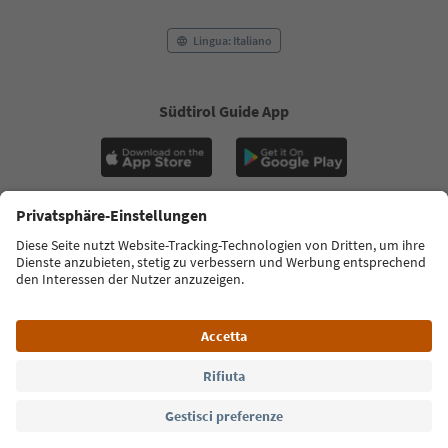
Lingua: Italiano
Südtirol Guide App
FAQ
Contatti
Press
MICE
Privacy Policy
Termini e condizioni
Crediti
Cookie Policy
Film commission
Chi siamo
Dichiarazione di accessibilità
Alto Adige B2B
© 2026 IDM Südtirol