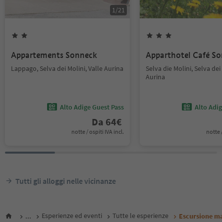
1
/
21
Appartements Sonneck
Apparthotel Café S
Lappago, Selva dei Molini, Valle Aurina
Selva die Molini, Selva dei 
Aurina
Alto Adige Guest Pass
Alto Adi
Da
64
€
notte / ospiti IVA incl.
notte /
Tutti gli alloggi nelle vicinanze
...
Esperienze ed eventi
Tutte le esperienze
Escursione m