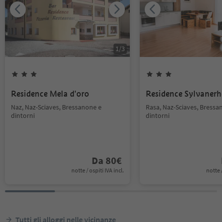
1
/
3
Residence Mela d'oro
Residence Sylvanerh
Naz, Naz-Sciaves, Bressanone e
Rasa, Naz-Sciaves, Bressa
dintorni
dintorni
Da
80
€
notte / ospiti IVA incl.
notte /
Tutti gli alloggi nelle vicinanze