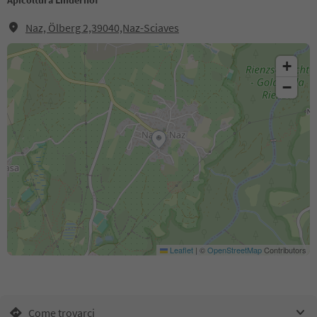
Apicoltura Linderhof
Naz, Ölberg 2,39040,Naz-Sciaves
+
−
Leaflet
|
©
OpenStreetMap
Contributors
Come trovarci