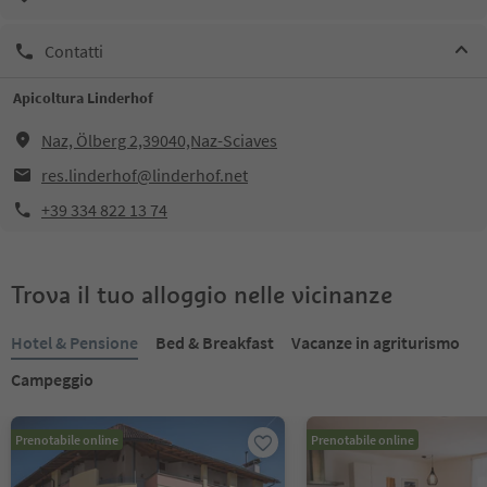
Contatti
Apicoltura Linderhof
Naz, Ölberg 2,39040,Naz-Sciaves
res.linderhof@linderhof.net
+39 334 822 13 74
Trova il tuo alloggio nelle vicinanze
Hotel & Pensione
Bed & Breakfast
Vacanze in agriturismo
Campeggio
Prenotabile online
Prenotabile online