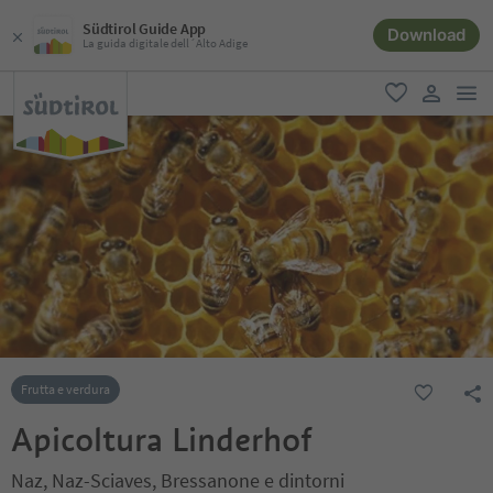
Südtirol Guide App
Download
La guida digitale dell´Alto Adige
men
favoriti
user lin
Frutta e verdura
Apicoltura Linderhof
Naz, Naz-Sciaves, Bressanone e dintorni