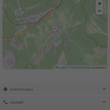
+
−
Leaflet
|
©
OpenStreetMap
Contributors
Come trovarci
Contatti