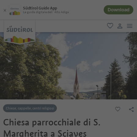
Südtirol Guide App
Download
La guida digitale dell´Alto Adige
men
favoriti
user lin
Chiese, cappelle, centri religiosi
Chiesa parrocchiale di S.
Margherita a Sciaves