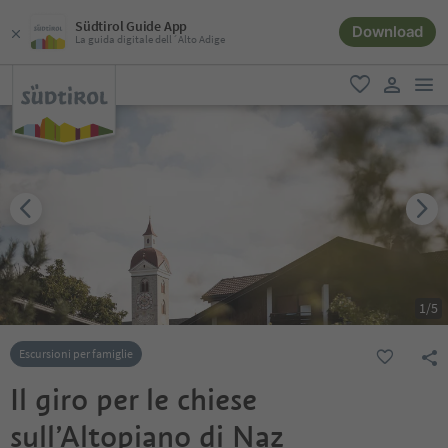
Südtirol Guide App
Download
La guida digitale dell´Alto Adige
men
favoriti
user lin
1
/
5
Escursioni per famiglie
Il giro per le chiese
sull’Altopiano di Naz