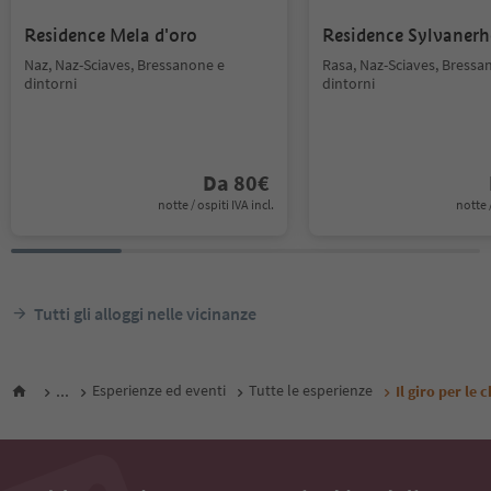
Residence Mela d'oro
Residence Sylvanerh
Naz, Naz-Sciaves, Bressanone e
Rasa, Naz-Sciaves, Bressa
dintorni
dintorni
Da
80
€
notte / ospiti IVA incl.
notte /
Tutti gli alloggi nelle vicinanze
...
Esperienze ed eventi
Tutte le esperienze
Il giro per le 