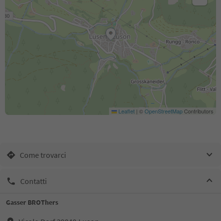
Leaflet
|
©
OpenStreetMap
Contributors
Come trovarci
Contatti
Gasser BROThers