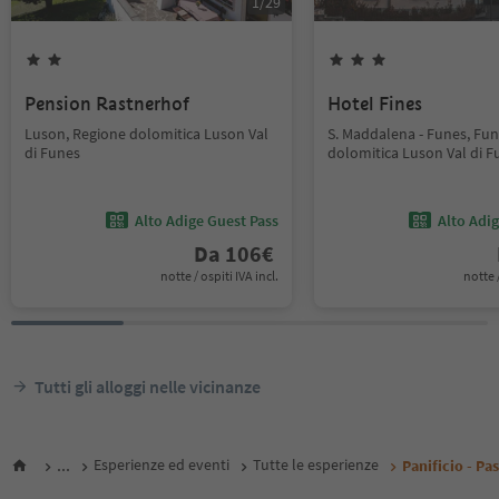
1
/
29
Pension Rastnerhof
Hotel Fines
Luson, Regione dolomitica Luson Val
S. Maddalena - Funes, Fun
di Funes
dolomitica Luson Val di F
Alto Adige Guest Pass
Alto Adi
Da
106
€
notte / ospiti IVA incl.
notte /
Tutti gli alloggi nelle vicinanze
...
Esperienze ed eventi
Tutte le esperienze
Panificio - Pa