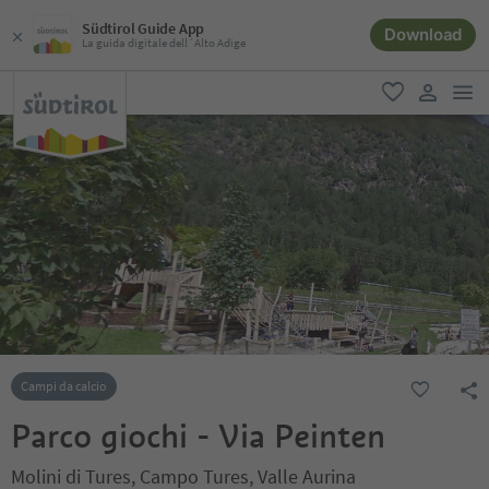
Südtirol Guide App
Download
La guida digitale dell´Alto Adige
men
favoriti
user lin
Campi da calcio
Parco giochi - Via Peinten
Molini di Tures, Campo Tures, Valle Aurina