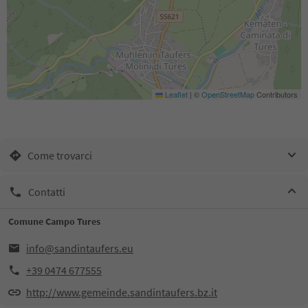
Leaflet
|
©
OpenStreetMap
Contributors
Come trovarci
Contatti
Comune Campo Tures
info@sandintaufers.eu
+39 0474 677555
http://www.gemeinde.sandintaufers.bz.it