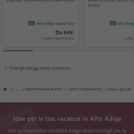
Lappago, Selva dei Molini, Valle Aurina
Molini di Tures, Campo Tur
Aurina
Alto Adige Guest Pass
Alto Adi
Da
64
€
notte / ospiti IVA incl.
notte /
Tutti gli alloggi nelle vicinanze
...
Esperienze ed eventi
Tutte le esperienze
Parco giochi -
Idee per le tue vacanze in Alto Adige
Con la newsletter dell’Alto Adige ricevi consigli per le