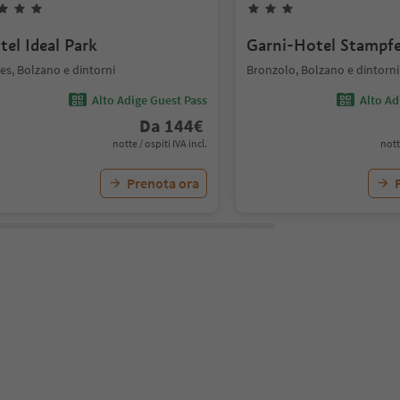
tel Ideal Park
Garni-Hotel Stampfe
es, Bolzano e dintorni
Bronzolo, Bolzano e dintorni
Alto Adige Guest Pass
Alto Ad
Da
144
€
notte / ospiti IVA incl.
nott
Prenota ora