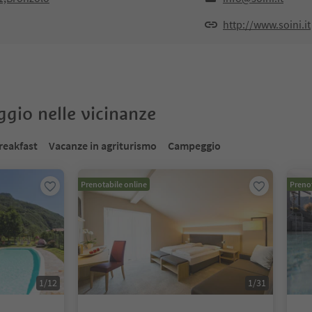
http://www.soini.it
oggio nelle vicinanze
reakfast
Vacanze in agriturismo
Campeggio
Prenotabile online
Prenot
1
/
12
1
/
31