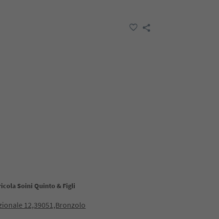
icola Soini Quinto & Figli
zionale 12,39051,Bronzolo