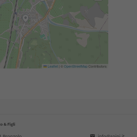
Leaflet
|
©
OpenStreetMap
Contributors
o & Figli
51,Bronzolo
info@soini.it