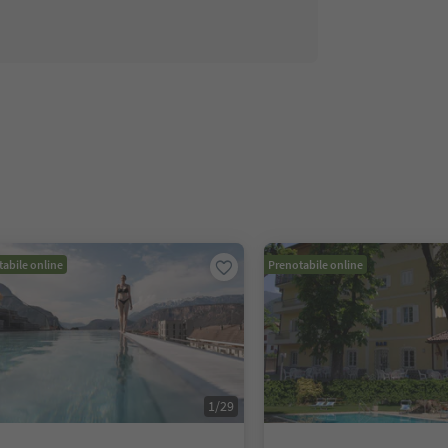
abile online
Prenotabile online
1
/
29