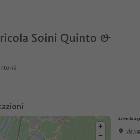
ricola Soini Quinto &
intorni
cazioni
Azienda Agr
+
Via Na
−