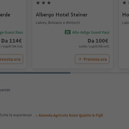
erde
Albergo Hotel Steiner
Ho
Laives, Bolzano e dintorni
Laiv
ige Guest Pass
Alto Adige Guest Pass
Da
114
€
Da
100
€
 / ospiti IVA incl.
notte / ospiti IVA incl.
renota ora
Prenota ora
inanze
Tutte le esperienze
Azienda Agricola Soini Quinto & Figli