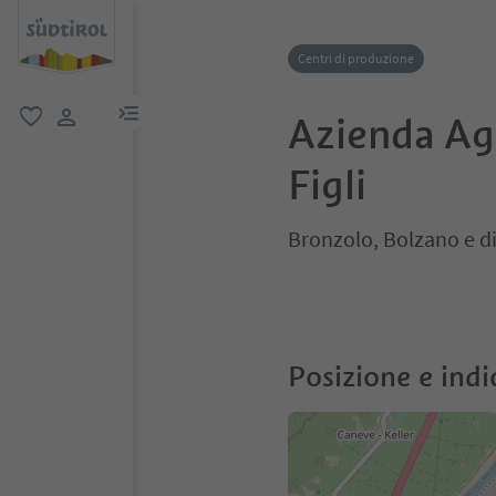
Centri di produzione
menu link
Azienda Ag
favoriti
user link
Figli
Bronzolo, Bolzano e d
Posizione e indi