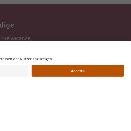
Adige
e tue vacanze,