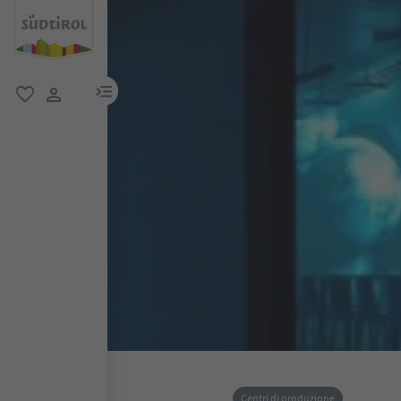
menu link
favoriti
user link
Centri di produzione