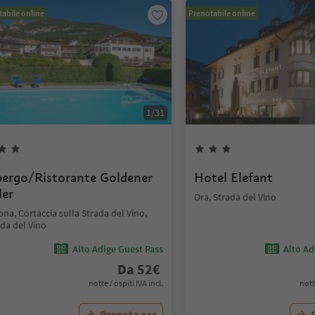
abile online
Prenotabile online
1
/
31
bergo/Ristorante Goldener
Hotel Elefant
ler
Ora, Strada del Vino
na, Cortaccia sulla Strada del Vino,
da del Vino
Alto Adige Guest Pass
Alto Ad
Da
52
€
notte / ospiti IVA incl.
nott
Prenota ora