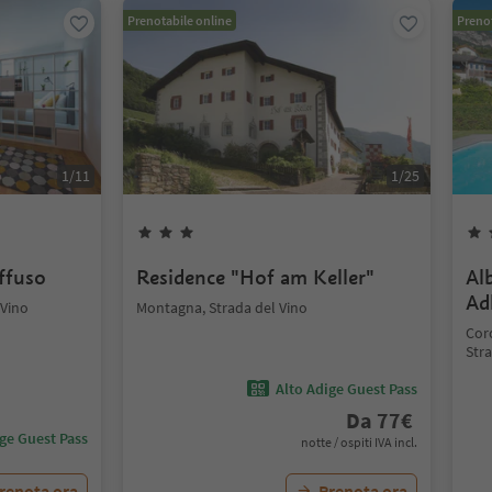
Prenotabile online
Prenot
1
/
11
1
/
25
iffuso
Residence "Hof am Keller"
Al
Ad
 Vino
Montagna, Strada del Vino
Coro
Stra
Alto Adige Guest Pass
Da
77
€
ige Guest Pass
notte / ospiti IVA incl.
renota ora
Prenota ora