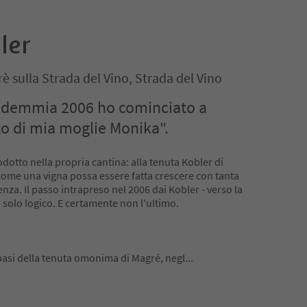
ler
è sulla Strada del Vino, Strada del Vino
endemmia 2006 ho cominciato a
uto di mia moglie Monika".
odotto nella propria cantina: alla tenuta Kobler di
ome una vigna possa essere fatta crescere con tanta
nza. Il passo intrapreso nel 2006 dai Kobler - verso la
a solo logico. E certamente non l'ultimo.
 basi della tenuta omonima di Magré, negl
...