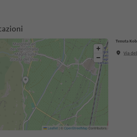
cazioni
Tenuta Kob
+
Via de
−
Leaflet
|
©
OpenStreetMap
Contributors