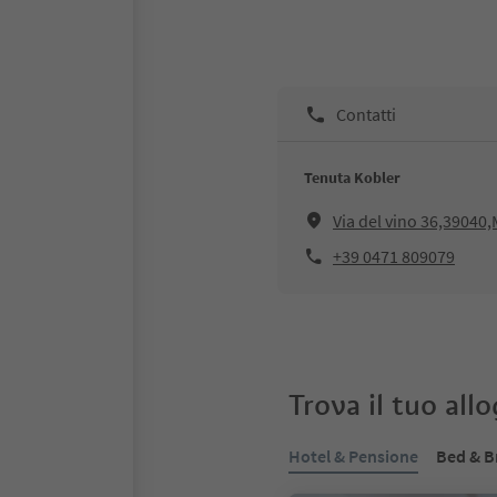
Contatti
Tenuta Kobler
Via del vino 36,39040
+39 0471 809079
Trova il tuo all
Hotel & Pensione
Bed & B