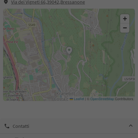
Via dei Vigneti 66,39042,Bressanone
+
−
Leaflet
|
©
OpenStreetMap
Contributors
Contatti