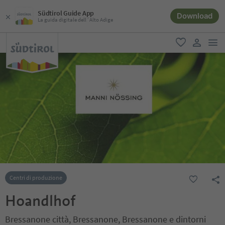
Südtirol Guide App
Download
La guida digitale dell´Alto Adige
men
favoriti
user lin
Centri di produzione
Hoandlhof
Bressanone città, Bressanone, Bressanone e dintorni