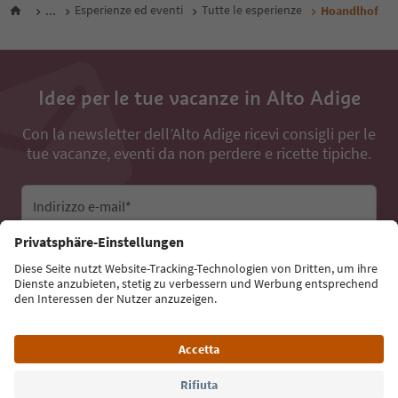
...
Esperienze ed eventi
Tutte le esperienze
Hoandlhof
Idee per le tue vacanze in Alto Adige
Con la newsletter dell’Alto Adige ricevi consigli per le
tue vacanze, eventi da non perdere e ricette tipiche.
Indirizzo e-mail*
Iscriviti alla newsletter