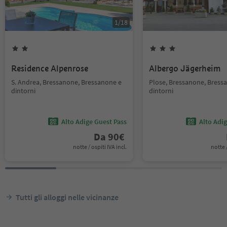
1
/
18
Residence Alpenrose
Albergo Jägerheim
S. Andrea, Bressanone, Bressanone e
Plose, Bressanone, Bress
dintorni
dintorni
Alto Adige Guest Pass
Alto Adi
Da
90
€
notte / ospiti IVA incl.
notte /
Tutti gli alloggi nelle vicinanze