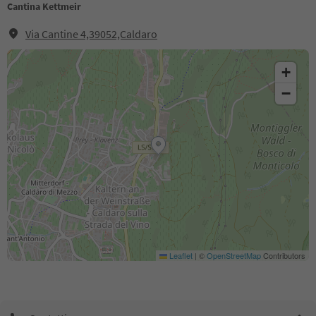
Cantina Kettmeir
Via Cantine 4,39052,Caldaro
+
−
Leaflet
|
©
OpenStreetMap
Contributors