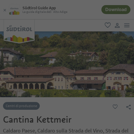
Südtirol Guide App
Download
La guida digitale dell´Alto Adige
men
favoriti
user lin
Centri di produzione
Cantina Kettmeir
Caldaro Paese, Caldaro sulla Strada del Vino, Strada del