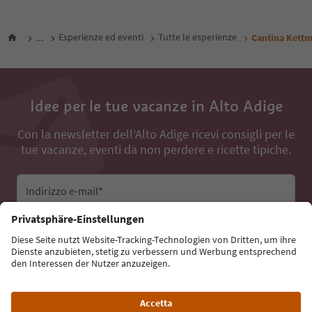
...
Esperienze ed eventi
Tutte le esperienze
Cantina Kettm
Idee per le tue vacanze in Alto Adige
Con la newsletter dell’Alto Adige ricevi consigli per le
tue vacanze, eventi da non perdere e ricette tipiche.
Indirizzo e-mail*
Iscriviti alla newsletter