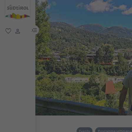
menu link
favoriti
user link
Evento
Programma settimana