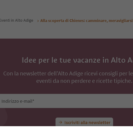
Da
240
€
Da
220
€
 / ospiti IVA incl.
notte / ospiti IVA incl.
renota ora
Prenota ora
Eventi in Alto Adige
Alla scoperta di Chienes: camminare, meravigliarsi
Idee per le tue vacanze in Alto 