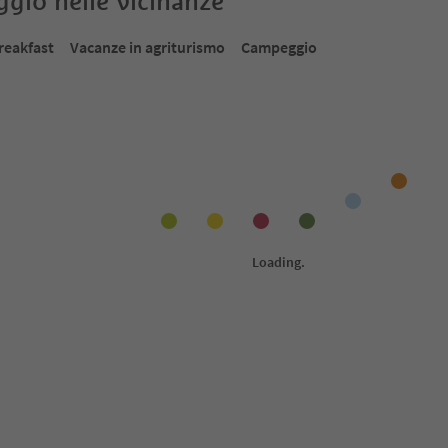
oggio nelle vicinanze
reakfast
Vacanze in agriturismo
Campeggio
Prenotabile online
Prenot
1
/
12
1
/
15
norama
Hotel Kronblick
Ho
Ga
itica Plan de
Chienes, Regione dolomitica Plan de
Corones
Chi
Cor
ige Guest Pass
Alto Adige Guest Pass