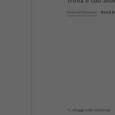
Trova il tuo all
Hotel & Pensione
Bed & B
Prenotabile online
S
Entdecker Hotel Pa
Corti, Chienes, Regione dolom
Corones
Alto Ad