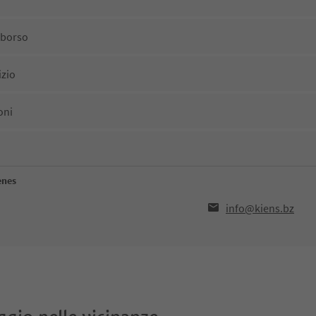
mborso
izio
oni
enes
info@kiens.bz