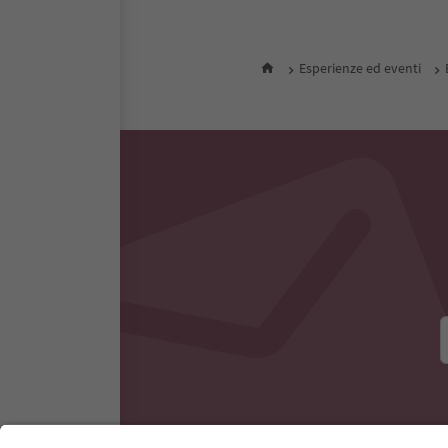
notte
P
Alloggi nelle vicinanze
Esperienze ed eventi