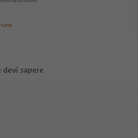
enes ha da offrire.
 tutto
 devi sapere