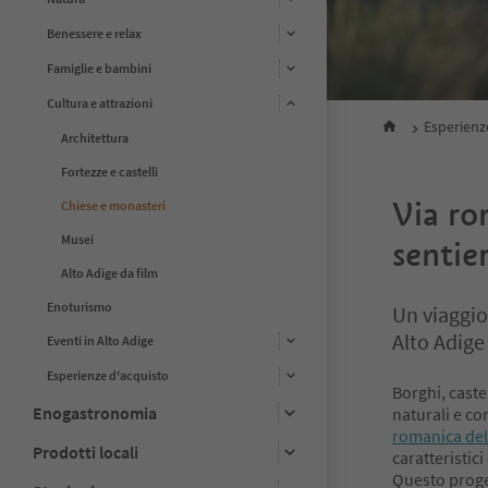
Benessere e relax
Famiglie e bambini
Cultura e attrazioni
Esperienz
Architettura
Fortezze e castelli
Via rom
Chiese e monasteri
Musei
sentier
Alto Adige da film
Enoturismo
Un viaggio
Alto Adige
Eventi in Alto Adige
Esperienze d'acquisto
Borghi, caste
Enogastronomia
naturali e co
romanica dell
Prodotti locali
caratteristic
Questo proge