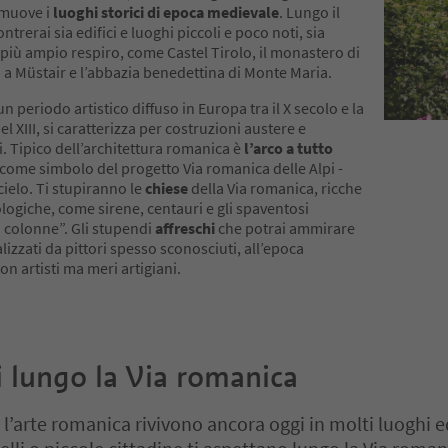
omuove i
luoghi storici di epoca medievale
. Lungo il
trerai sia edifici e luoghi piccoli e poco noti, sia
i più ampio respiro, come Castel Tirolo, il monastero di
 a Müstair e l’abbazia benedettina di Monte Maria.
 un periodo artistico diffuso in Europa tra il X secolo e la
l XIII, si caratterizza per costruzioni austere e
 Tipico dell’architettura romanica è
l’arco a tutto
o come simbolo del progetto Via romanica delle Alpi -
cielo. Ti stupiranno le
chiese
della Via romanica, ricche
ologiche, come sirene, centauri e gli spaventosi
i colonne”. Gli stupendi
affreschi
che potrai ammirare
alizzati da pittori spesso sconosciuti, all’epoca
on artisti ma meri artigiani.
i lungo la Via romanica
 l’arte romanica rivivono ancora oggi in molti luoghi ed