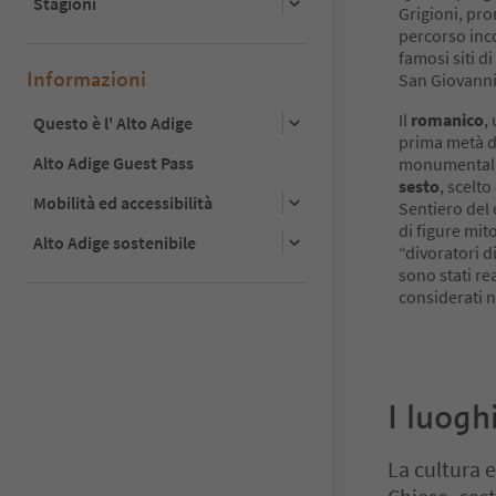
Stagioni
Grigioni, pr
percorso incon
famosi siti d
Informazioni
San Giovanni
Il
romanico
,
Questo è l' Alto Adige
prima metà de
Alto Adige Guest Pass
monumentali.
sesto
, scelt
Mobilità ed accessibilità
Sentiero del 
di figure mit
Alto Adige sostenibile
“divoratori d
sono stati re
considerati n
I luogh
La cultura e