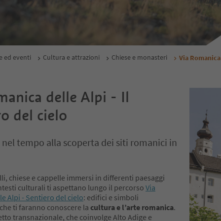
e ed eventi
Cultura e attrazioni
Chiese e monasteri
Via Romanica 
anica delle Alpi - Il
o del cielo
 nel tempo alla scoperta dei siti romanici in
lli, chiese e cappelle immersi in differenti paesaggi
ntesti culturali ti aspettano lungo il percorso
Via
e Alpi - Sentiero del cielo
: edifici e simboli
i che ti faranno conoscere la
cultura e l’arte romanica
.
tto transnazionale, che coinvolge Alto Adige e