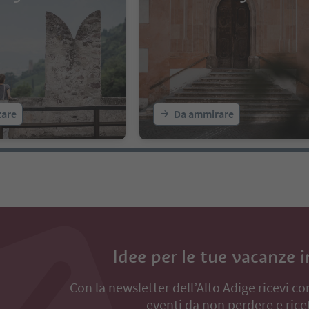
zione avevano un solo ma
di resti di un insediamento preisto
 un litigio e il gigante di
nelle immediate vicinanze, chiama
di colpire il suo avversari
dagli abitanti del posto “Schatzkno
so che manca il bersaglio.
he si conficcò nel terreno
hiesetta, è ancor oggi visib
tare
Da ammirare
Idee per le tue vacanze 
Con la newsletter dell’Alto Adige ricevi co
eventi da non perdere e ricet