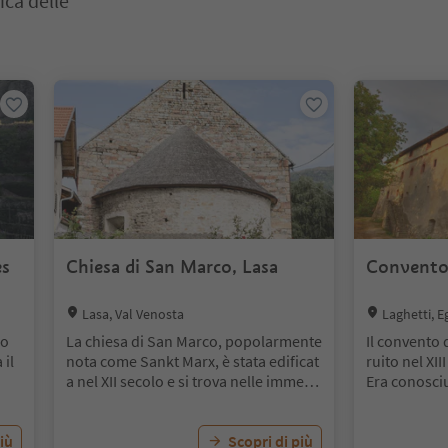
ica delle
o. Premi Invio o Spazio per entrare nella scheda del cursore. Premi 
es
Chiesa di San Marco, Lasa
Convento 
Location:
Location:
Lasa, Val Venosta
Laghetti, E
lo
La chiesa di San Marco, popolarmente
Il convento 
 il
nota come Sankt Marx, è stata edificat
ruito nel XII
a nel XII secolo e si trova nelle immedi
Era conosciu
ate vicinanze della chiesa parrocchial
egrini, in q
a
e di Lasa. È considerata una delle cost
a molti viag
ea
iù
ruzioni romaniche più belle dell’Alto A
Scopri di più
Si presume c