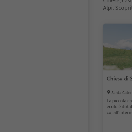
Chiese, cast
Alpi. Scopri
Ti trovi su un 
Chiesa di 
Location:
Santa Cater
orni
La piccola ch
ecolo è dotat
co, all’inter
schi ben con
attraverso un
ne d’ingress