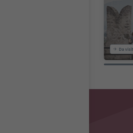
rò a disposi
rtello. Nacque
Lafenn cerca 
o con un sas
Il macigno, c
vicino alla c
ile.
Da visi