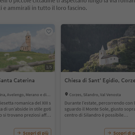
elli o piccole cittadine ti aspettano lungo la Via roman
li e ammirali in tutto il loro fascino.
cursore a schede. Seleziona una scheda per visualizzarne il contenut
1
/
5
Santa Caterina
Chiesa di Sant' Egidio, Corz
Location:
ina, Avelengo, Merano e dint
Corzes, Silandro, Val Venosta
iesetta romanica del XIII s
Durante l’estate, percorrendo con 
a di un’abside in stile goti
sguardo il Monte Sole, giusto sopra
no si trovano preziosi affre
centro di Silandro è possibile
servati (ammirabile solo
individuare la piccola chiesetta di
 foro praticato nel porto
Sant' Egidio. L’edificio, collocato tr
o). L’ornamento più prezi
Scopri di più
terrazzi di pietra nel mezzo dell’ar
Scopri di p