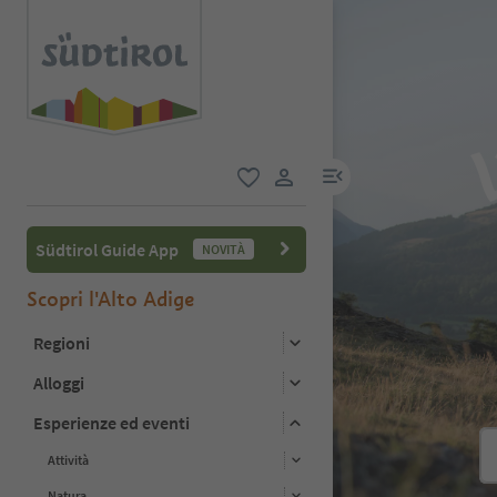
menu link
favoriti
user link
Südtirol Guide App
NOVITÀ
Scopri l'Alto Adige
Regioni
Alloggi
Esperienze ed eventi
Attività
Natura