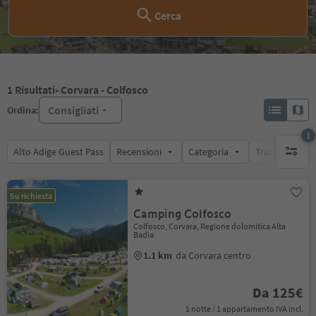
Cerca
1
Risultati
- Corvara - Colfosco
Consigliati
Ordina:
1
Alto Adige Guest Pass
Recensioni
Categoria
Trattamento
1 filtro 
Su richiesta
Camping Colfosco
Colfosco, Corvara, Regione dolomitica Alta
Badia
1.1 km
da Corvara centro
Da 125€
1 notte / 1 appartamento IVA incl.