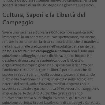
fondo, le ciaspolate su sentieri innevati o semplicemente per
godersi il calore di un rifugio dopo una giornata sulla neve.
Cultura, Sapori e la Libertà del
Campeggio
Vivere una vacanza a Corvara e Colfosco non significa solo
immergersi in un contesto naturale spettacolare, ma anche
entrare in contatto con la ricca cultura ladina, che si manifesta
nella lingua, nelle tradizioni e nell'ospitalità della gente del
posto. La scelta di un
campeggio a Corvara
non è solo una
soluzione di alloggio, ma una dichiarazione di intenti: è il
desiderio di una vacanza autentica, dove la libertà di
organizzare le proprie giornate si sposa con il rispetto per
l'ambiente circostante. Questa libertà permette anche di
scoprire i sapori genuini della cucina altoatesina, gustando
piatti della tradizione nei rifugi in quota o nelle accoglienti
osterie dei paesi. Unire l'avventura all'aria aperta con la
scoperta culturale e gastronomica è l'essenza di un soggiorno
in questa parte dell'Alto Adige. Che tu stia cercando
un'avventura estiva o un rifugio invernale, qui troverai la
soluzione perfetta. Scopri la selezione di campeggi a Corvara e