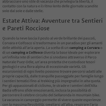
abbracciare uno stile di vacanza che privilegia la libertà, il
contatto con la natura e il ritmo lento delle giornate scandite
solo dal sole e dalle stelle.
Estate Attiva: Avventure tra Sentieri
e Pareti Rocciose
Quando la neve lascia il posto al verde brillante dei pascoli,
Corvara e Colfosco si trasformano in un paradiso per gli amanti
delle attività all'aria aperta. La scelta di un
camping a Corvara
o
di un
camping a Colfosco
diventa la base ideale per esplorare
un'infinita rete di sentieri che si snodano attraverso il Parco
Naturale Puez-Odle, un'area protetta che custodisce tesori
geologici e una flora alpina di eccezionale varietà. Gli
escursionisti di ogni livello possono trovare percorsi adatti alle
proprie capacità, dalle tranquille passeggiate per famiglie lungo
i sentieri tematici fino ai trekking più impegnativi in alta quota.
Per gli appassionati di ciclismo, le strade e i sentieri dell'Alta
Badia offrono sfide emozionanti, inclusa la possibilità di
percorrere il celebre circuito del Sellaronda in mountain bike.
La vacanza in campeggio permette di vivere queste esperienze
con la massima flessibilità: svegliarsi all'alba, respirare l'aria