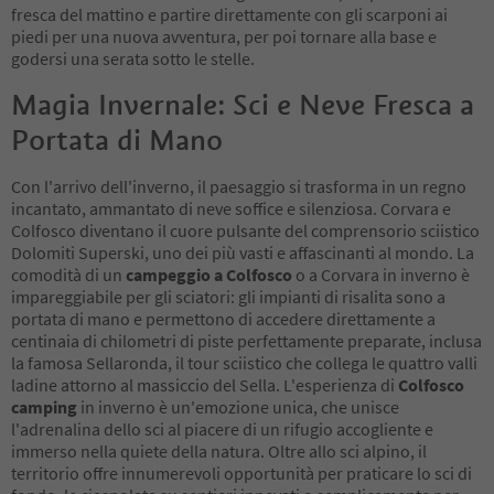
fresca del mattino e partire direttamente con gli scarponi ai
piedi per una nuova avventura, per poi tornare alla base e
godersi una serata sotto le stelle.
Magia Invernale: Sci e Neve Fresca a
Portata di Mano
Con l'arrivo dell'inverno, il paesaggio si trasforma in un regno
incantato, ammantato di neve soffice e silenziosa. Corvara e
Colfosco diventano il cuore pulsante del comprensorio sciistico
Dolomiti Superski, uno dei più vasti e affascinanti al mondo. La
comodità di un
campeggio a Colfosco
o a Corvara in inverno è
impareggiabile per gli sciatori: gli impianti di risalita sono a
portata di mano e permettono di accedere direttamente a
centinaia di chilometri di piste perfettamente preparate, inclusa
la famosa Sellaronda, il tour sciistico che collega le quattro valli
ladine attorno al massiccio del Sella. L'esperienza di
Colfosco
camping
in inverno è un'emozione unica, che unisce
l'adrenalina dello sci al piacere di un rifugio accogliente e
immerso nella quiete della natura. Oltre allo sci alpino, il
territorio offre innumerevoli opportunità per praticare lo sci di