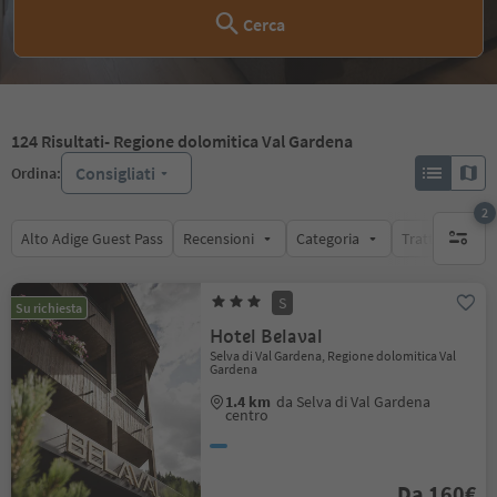
Cerca
124
Risultati
- Regione dolomitica Val Gardena
Consigliati
Ordina:
2
Alto Adige Guest Pass
Recensioni
Categoria
Trattamento
filtri att
S
Su richiesta
Hotel Belaval
Selva di Val Gardena, Regione dolomitica Val
Gardena
1.4 km
da Selva di Val Gardena
centro
Da 160€