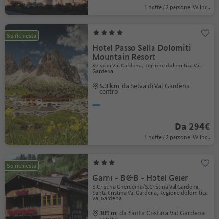
1 notte / 2 persone IVA incl.
Su richiesta
Hotel Passo Sella Dolomiti
Mountain Resort
Selva di Val Gardena, Regione dolomitica Val
Gardena
5.3 km
da Selva di Val Gardena
centro
Da 294€
1 notte / 2 persone IVA incl.
Su richiesta
Garni - B&B - Hotel Geier
S.Cristina Gherdëina/S.Cristina Val Gardena,
Santa Cristina Val Gardena, Regione dolomitica
Val Gardena
309 m
da Santa Cristina Val Gardena
centro