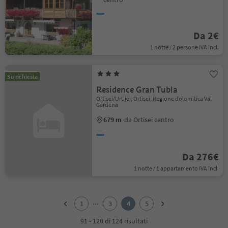
Da 2€
1 notte / 2 persone IVA incl.
Su richiesta
Residence Gran Tubla
Ortisei/Urtijëi, Ortisei, Regione dolomitica Val
Gardena
679 m
da Ortisei centro
Da 276€
1 notte / 1 appartamento IVA incl.
1
2
...
1
3
4
5
3
4
91 - 120 di 124 risultati