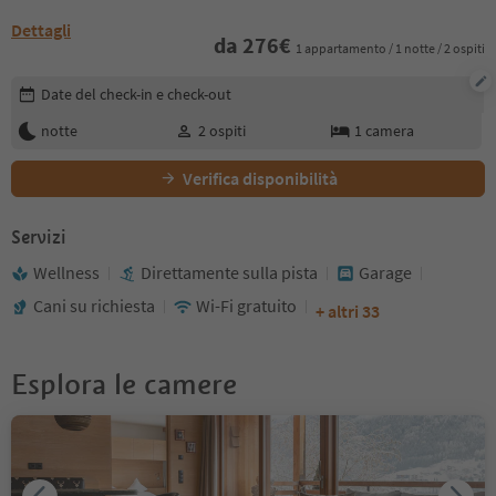
Dettagli
da
276
€
1 appartamento / 1 notte / 2 ospiti
Modifica i dettagli della prenotazione
Date del check-in e check-out
notte
2
ospiti
1
camera
Verifica disponibilità
Servizi
Wellness
Direttamente sulla pista
Garage
Cani su richiesta
Wi-Fi gratuito
+ altri 33
Esplora le camere