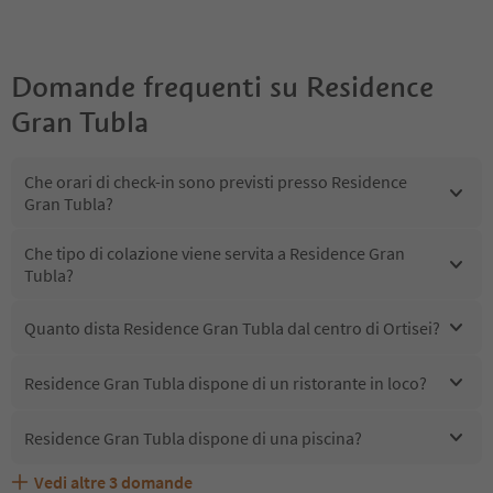
Domande frequenti su
Residence
Gran Tubla
Che orari di check-in sono previsti presso Residence
Gran Tubla?
Che tipo di colazione viene servita a Residence Gran
Tubla?
Quanto dista Residence Gran Tubla dal centro di Ortisei?
Residence Gran Tubla dispone di un ristorante in loco?
Residence Gran Tubla dispone di una piscina?
Vedi altre
3
domande
Quali servizi/attività sono disponibili presso Residence
Gli ospiti di Residence Gran Tubla ricevono l'Alto Adige
Residence Gran Tubla accetta animali domestici?