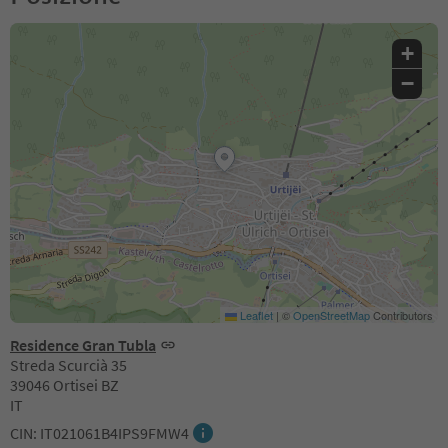
+
−
Leaflet
|
©
OpenStreetMap
Contributors
Residence Gran Tubla
Streda Scurcià 35
39046 Ortisei BZ
IT
CIN: IT021061B4IPS9FMW4