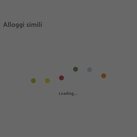
Gran Tubla?
Guest Pass?
Alloggi simili