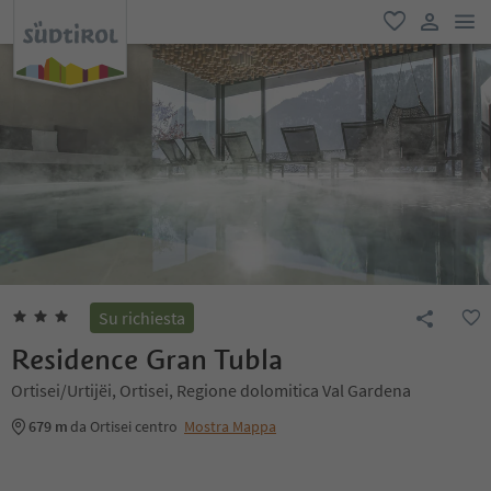
men
favoriti
user lin
Su richiesta
Residence Gran Tubla
Ortisei/Urtijëi, Ortisei, Regione dolomitica Val Gardena
679 m
da Ortisei centro
Mostra Mappa