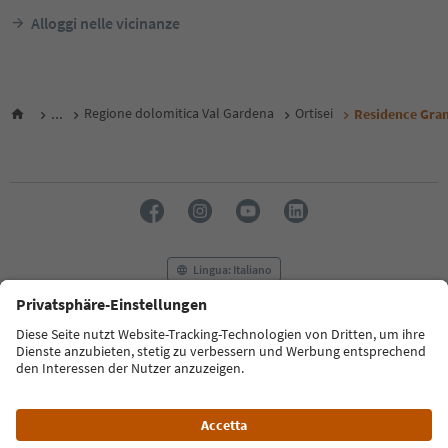
Alloggi nelle vicinanze
...
Regione dolomitica Val Gardena
Ortisei
Residence Gran
Lingua: Italiano
FAQ
Contatti
Press
MICE
Privacy Policy
Termini e condizioni
Crediti
Cookie Policy
Film commission
Chi siamo
Dichiarazione di accessibilità
Alto Adige B2B