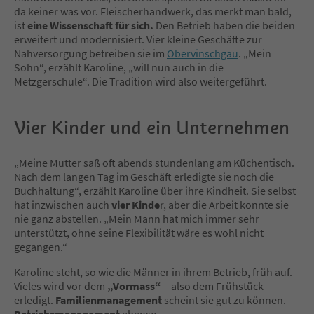
da keiner was vor. Fleischerhandwerk, das merkt man bald,
ist
eine Wissenschaft für sich.
Den Betrieb haben die beiden
erweitert und modernisiert. Vier kleine Geschäfte zur
Nahversorgung betreiben sie im
Obervinschgau
. „Mein
Sohn“, erzählt Karoline, „will nun auch in die
Metzgerschule“. Die Tradition wird also weitergeführt.
Vier Kinder und ein Unternehmen
„Meine Mutter saß oft abends stundenlang am Küchentisch.
Nach dem langen Tag im Geschäft erledigte sie noch die
Buchhaltung“, erzählt Karoline über ihre Kindheit. Sie selbst
hat inzwischen auch
vier Kinde
r, aber die Arbeit konnte sie
nie ganz abstellen. „Mein Mann hat mich immer sehr
unterstützt, ohne seine Flexibilität wäre es wohl nicht
gegangen.“
Karoline steht, so wie die Männer in ihrem Betrieb, früh auf.
Vieles wird vor dem
„Vormass“
– also dem Frühstück –
erledigt.
Familienmanagement
scheint sie gut zu können.
Betriebsmanagement
ebenso.