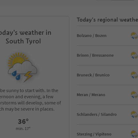
Today’s regional weathe
oday’s weather in
Bolzano / Bozen
South Tyrol
Brixen / Bressanone
Bruneck / Brunico
l be sunny to start with. In the
Meran / Merano
ernoon and evening, a few
rstorms will develop, some of
ch may be severe in places.
Schlanders / Silandro
36°
min. 17°
Sterzing / Vipiteno