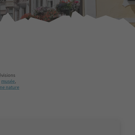
évisions
n
musée
,
ine nature