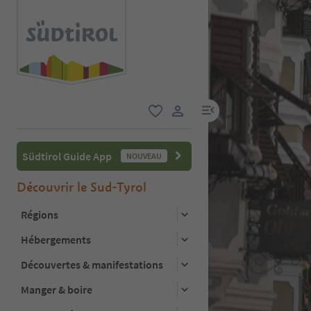
lien menu
favori
lien utilisateur
Südtirol Guide App
NOUVEAU
Découvrir le Sud-Tyrol
Régions
Hébergements
Découvertes & manifestations
Manger & boire