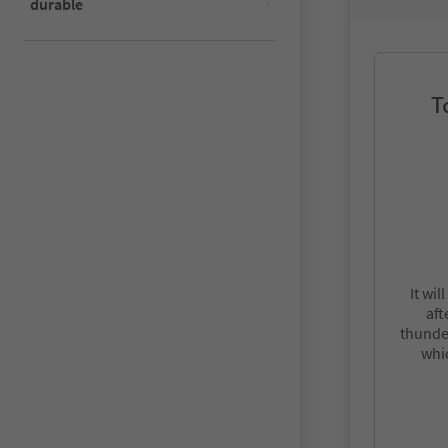
durable
T
It wil
aft
thunde
whi