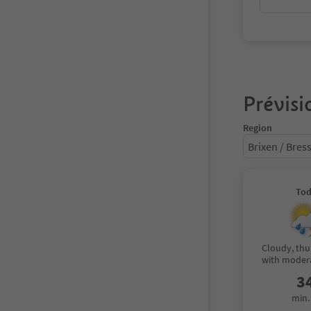
Prévisi
Region
Brixen / Bre
To
Cloudy, th
with moder
3
min.