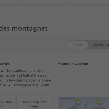
des montagnes
Today
Tomorrow
eather
Mountain weather
will be stable with plenty of
ring the first half of the day. In
oon, a few thunderstorms, some
vere, will develop across South
in of the
Dolomites/Ortler
ps
range