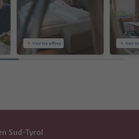
Voir les offres
Voir le
en Sud-Tyrol