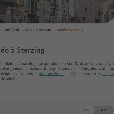
du Sud-Tyrol
Météo & webcam
Météo à Sterzing
éo à Sterzing
e bulletin météorologique quotidien du Sud-Tyrol, découvrez les pr
g
et organisez au mieux votre séjour : en cas de pluie, allez visiter u
 précipitez-vous dans les
stations de ski
et s’il fait beau, sortez
en ple
 du soleil.
List
Map