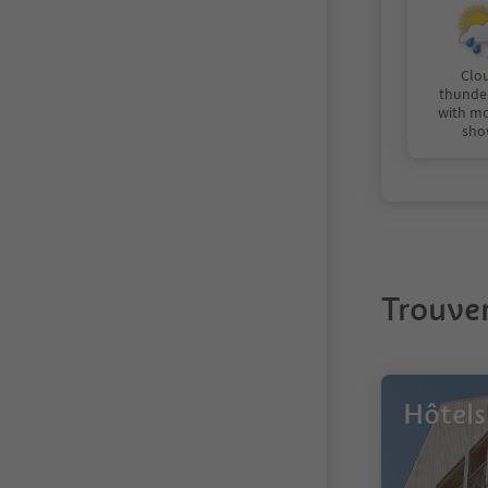
Clo
thunde
with m
sho
Trouver
Hôtels