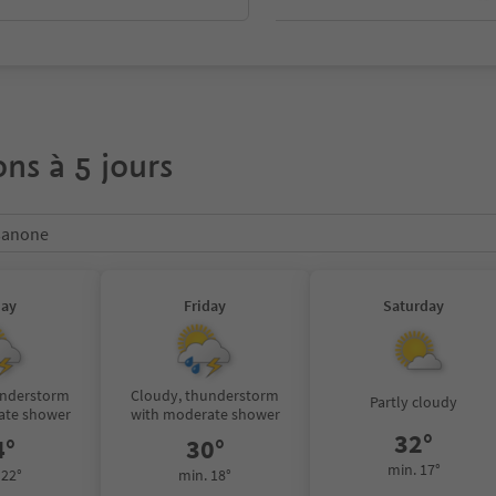
ons à 5 jours
ssanone
day
Friday
Saturday
understorm
Cloudy, thunderstorm
Partly cloudy
ate shower
with moderate shower
32°
4°
30°
min. 17°
 22°
min. 18°