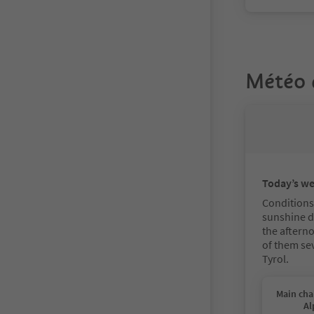
Météo 
Today’s w
Conditions 
sunshine du
the aftern
of them se
Tyrol.
Main cha
Al