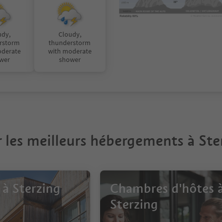
udy,
Cloudy,
rstorm
thunderstorm
oderate
with moderate
wer
shower
 les meilleurs hébergements à Ste
 à Sterzing
Chambres d'hôtes 
Sterzing