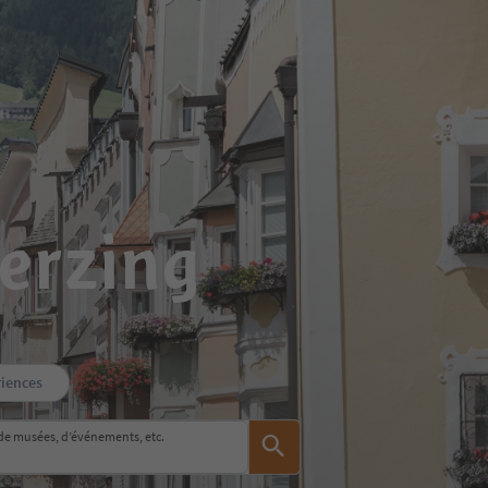
erzing
iences
de musées, d’événements, etc.