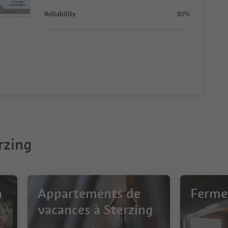
Reliability
80%
rzing
à
Appartements de
Fermes
vacances à Sterzing