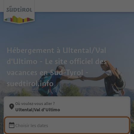
Hébergement à Ultental/Val
d'Ultimo - Le site officiel des
vacances en Sud-Tyrol -
suedtirol.info
Où voulez-vous aller ?
Ultental/Val d'Ultimo
Choisir les dates