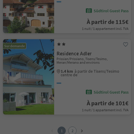
Südtirol Guest Pass
À partir de 115€
1 nuit / 1 appartement incl. TVA
Sur demande
Residence Adler
Prissian/Prissiano, Tisens/Tesimo,
Meran/Merano and environs
1.4 km
à partir de Tisens/Tesimo
centre de
Südtirol Guest Pass
À partir de 101€
1 nuit / 1 appartement incl. TVA
1
2
1
2