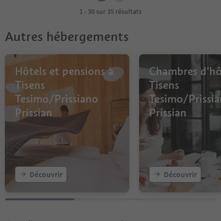
1 - 30 sur 35 résultats
Autres hébergements
Hôtels et pensions à
Chambres d'hô
Tisens
Tisens
Tesimo/Prissiano
Tesimo/Prissi
Prissian
Prissian
Découvrir
Découvrir