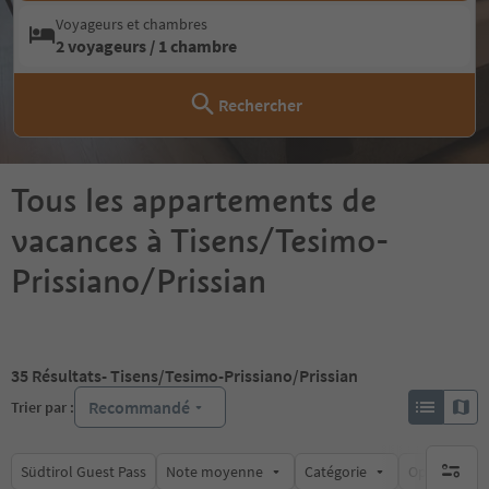
Voyageurs et chambres
2 voyageurs / 1 chambre
Rechercher
Tous les appartements de
vacances à Tisens/Tesimo-
Prissiano/Prissian
35
Résultats
- Tisens/Tesimo-Prissiano/Prissian
Recommandé
Trier par :
Südtirol Guest Pass
Note moyenne
Catégorie
Options de l
aucun fi