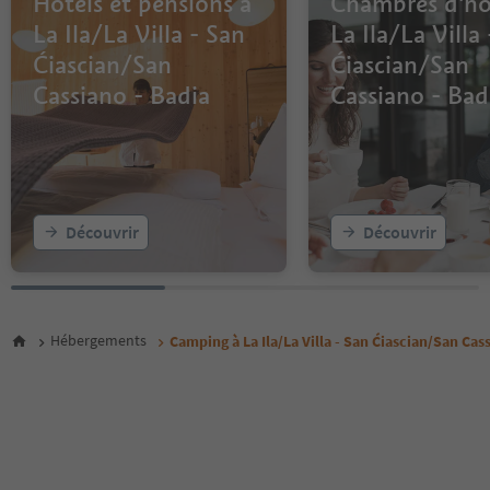
Hôtels et pensions à
Chambres d'hô
La Ila/La Villa - San
La Ila/La Villa
Ćiascian/San
Ćiascian/San
Cassiano - Badia
Cassiano - Bad
Découvrir
Découvrir
Hébergements
Camping à La Ila/La Villa - San Ćiascian/San Cas