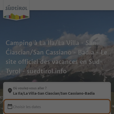
Camping à La Ila/La Villa - San
Ćiascian/San Cassiano - Badia - Le
site officiel des vacances en Sud-
Tyrol - suedtirol.info
Où voulez-vous aller ?
La Ila/La Villa-San Ciascian/San Cassiano-Badia
Choisir les dates