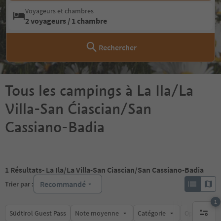
Voyageurs et chambres
2 voyageurs / 1 chambre
Rechercher
Tous les campings à La Ila/La
Villa-San Ćiascian/San
Cassiano-Badia
1
Résultats
- La Ila/La Villa-San Ciascian/San Cassiano-Badia
Recommandé
Trier par :
1
Südtirol Guest Pass
Note moyenne
Catégorie
Options de l
1 filtre 