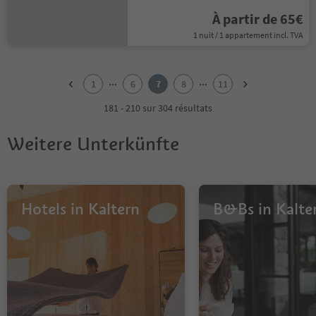
À partir de 65€
1 nuit / 1 appartement incl. TVA
1
2
...
...
1
6
7
8
11
3
4
181 - 210 sur 304 résultats
5
6
Weitere Unterkünfte
7
8
9
10
11
Hotels in Kaltern
B&Bs in Kalte