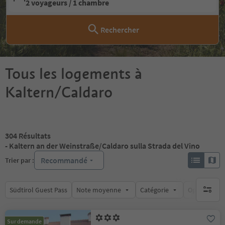
2 voyageurs / 1 chambre
Rechercher
Tous les logements à
Kaltern/Caldaro
304
Résultats
- Kaltern an der Weinstraße/Caldaro sulla Strada del Vino
Recommandé
Trier par :
Südtirol Guest Pass
Note moyenne
Catégorie
Options de l
aucun fi
Sur demande