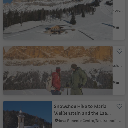
Messnerjoch mountain
hut
Carezza/Karersee, Welschnofen/Nova Levante, Dolomites Region Eggental
Easy
239 m
1h:13 Min
Difficulté
Gain d'altitude
durée
Snowshoe hike to the Frin
meadows at Karersee |
Carezza
Nova Levante/Welschnofen, Welschnofen/Nova Levante, Dolomites Region Eggental
Easy
330 m
2h:31 Min
Difficulté
Gain d'altitude
durée
Snowshoe Hike to Maria
Weißenstein and the Laab
hut
Nova Ponente Centro/Deutschnofen Dorf, Deutschnofen/Nova Ponente, Dolomites Region Eggental