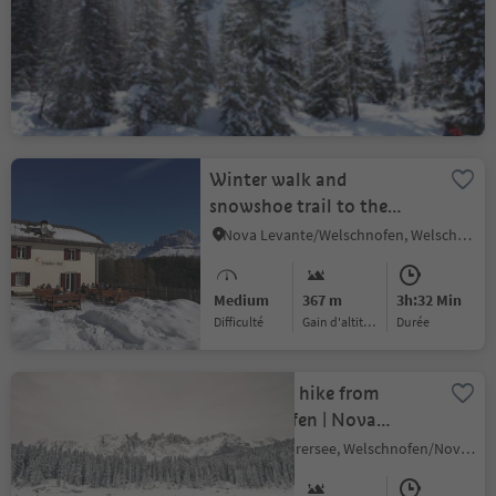
| Radura di Mezzo
Nova Levante/Welschnofen, Welschnofen/Nova Levante, Dolomites Region Eggental
Medium
332 m
2h:42 Min
Difficulté
Gain d'altitude
durée
Winter walk and
snowshoe trail to the
Jocherhof farm
Nova Levante/Welschnofen, Welschnofen/Nova Levante, Dolomites Region Eggental
Medium
367 m
3h:32 Min
Difficulté
Gain d'altitude
durée
Snowshoe hike from
Welschnofen | Nova
Levante to Lake Carezza
Carezza/Karersee, Welschnofen/Nova Levante, Dolomites Region Eggental