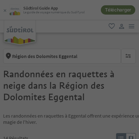
Südtirol Guide App
Télécharger
Le guide de voyage numérique du Sud-Tyrol
lie
favori
lien util
Région des Dolomites Eggental
aucun fi
Randonnées en raquettes à
neige dans la Région des
Dolomites Eggental
Les randonnées en raquettes à Eggental offrent une expérience un
magie de l'hiver.
14
Résultats