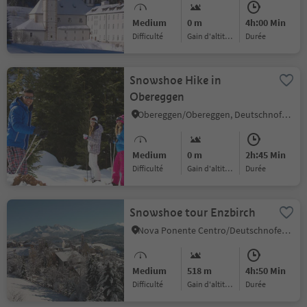
Medium
0 m
4h:00 Min
Difficulté
Gain d'altitude
durée
Snowshoe Hike in
Obereggen
Obereggen/Obereggen, Deutschnofen/Nova Ponente, Dolomites Region Eggental
Medium
0 m
2h:45 Min
Difficulté
Gain d'altitude
durée
Snowshoe tour Enzbirch
Nova Ponente Centro/Deutschnofen Dorf, Deutschnofen/Nova Ponente, Dolomites Region Eggental
Medium
518 m
4h:50 Min
Difficulté
Gain d'altitude
durée