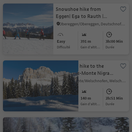
Snowshoe hike from
Eggen| Ega to Rauth |
Novale
Obereggen/Obereggen, Deutschnofen/Nova Ponente, Dolomites Region Eggental
Easy
391 m
3h:00 Min
Difficulté
Gain d'altitude
durée
Snowshoe hike to the
Buselineck-Monte Nigra
in Welschnofen | Nova
Nova Levante/Welschnofen, Welschnofen/Nova Levante, Dolomites Region Eggental
Levante
Medium
140 m
2h:51 Min
Difficulté
Gain d'altitude
durée
Snowshoe hike from Lake
Carezza to the Mitterleger