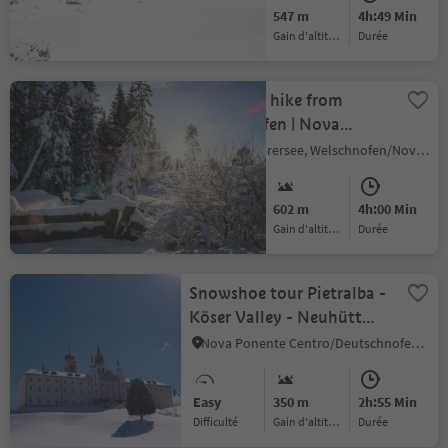
Medium
547 m
4h:49 Min
Difficulté
Gain d'altitude
durée
Snowshoe hike from
Welschnofen | Nova
Levante to the "Totmoos"
Carezza/Karersee, Welschnofen/Nova Levante, Dolomites Region Eggental
Medium
602 m
4h:00 Min
Difficulté
Gain d'altitude
durée
Snowshoe tour Pietralba -
Köser Valley - Neuhütt
hut
Nova Ponente Centro/Deutschnofen Dorf, Deutschnofen/Nova Ponente, Dolomites Region Eggental
Easy
350 m
2h:55 Min
Difficulté
Gain d'altitude
durée