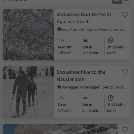
Snowshoe tour to the St.
Agatha church
Nova Ponente Centro/Deutschnofen Dorf, Deutschnofen/Nova Ponente, Dolomites Region Eggental
Medium
150 m
1h:25 Min
Difficulté
Gain d'altitude
durée
Snowshoe hike to the
Häusler Sam
Obereggen/Obereggen, Deutschnofen/Nova Ponente, Dolomites Region Eggental
Easy
280 m
2h:53 Min
Difficulté
Gain d'altitude
durée
Winter walk to the