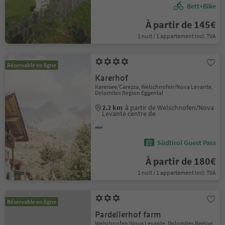
Bett+Bike
À partir de 145€
1 nuit / 1 appartement incl. TVA
Réservable en ligne
Karerhof
Karersee/Carezza, Welschnofen/Nova Levante,
Dolomites Region Eggental
2.2 km
à partir de Welschnofen/Nova
Levante centre de
Südtirol Guest Pass
À partir de 180€
1 nuit / 1 appartement incl. TVA
Réservable en ligne
Pardellerhof farm
Welschnofen/Nova Levante, Dolomites Region