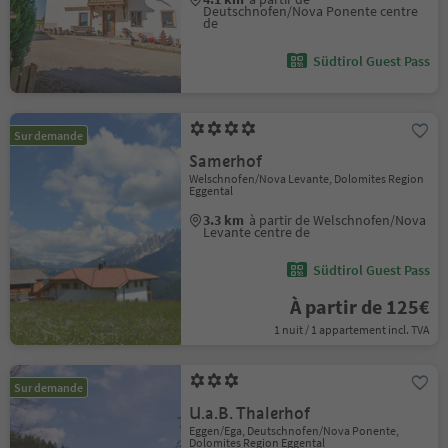
Deutschnofen/Nova Ponente centre
de
Südtirol Guest Pass
Sur demande
Samerhof
Welschnofen/Nova Levante, Dolomites Region
Eggental
3.3 km
à partir de Welschnofen/Nova
Levante centre de
Südtirol Guest Pass
À partir de 125€
1 nuit / 1 appartement incl. TVA
Sur demande
U.a.B. Thalerhof
Eggen/Ega, Deutschnofen/Nova Ponente,
Dolomites Region Eggental