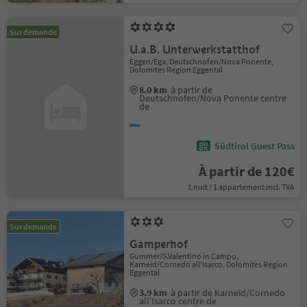
Sur demande
U.a.B. Unterwerkstatthof
Eggen/Ega, Deutschnofen/Nova Ponente,
Dolomites Region Eggental
8.0 km
à partir de
Deutschnofen/Nova Ponente centre
de
Südtirol Guest Pass
À partir de 120€
1 nuit / 1 appartement incl. TVA
Sur demande
Gamperhof
Gummer/S.Valentino in Campo,
Karneid/Cornedo all'Isarco, Dolomites Region
Eggental
3.9 km
à partir de Karneid/Cornedo
all'Isarco centre de