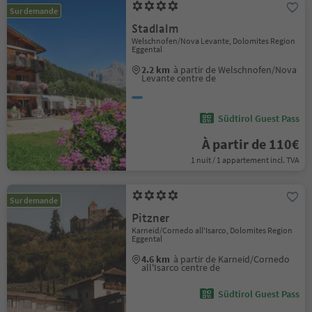
Sur demande
Stadlalm
Welschnofen/Nova Levante, Dolomites Region
Eggental
2.2 km
à partir de Welschnofen/Nova
Levante centre de
Südtirol Guest Pass
À partir de 110€
1 nuit / 1 appartement incl. TVA
Sur demande
Pitzner
Karneid/Cornedo all'Isarco, Dolomites Region
Eggental
4.6 km
à partir de Karneid/Cornedo
all'Isarco centre de
Südtirol Guest Pass