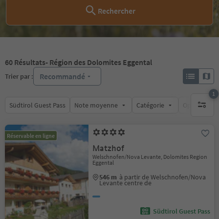
Rechercher
60
Résultats
- Région des Dolomites Eggental
Recommandé
Trier par :
1
Südtirol Guest Pass
Note moyenne
Catégorie
Options de l
1 filtre 
Réservable en ligne
Matzhof
Welschnofen/Nova Levante, Dolomites Region
Eggental
546 m
à partir de Welschnofen/Nova
Levante centre de
Südtirol Guest Pass