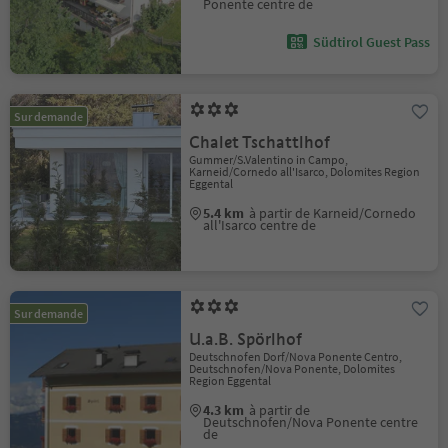
Ponente centre de
Südtirol Guest Pass
Sur demande
Chalet Tschattlhof
Gummer/S.Valentino in Campo,
Karneid/Cornedo all'Isarco, Dolomites Region
Eggental
5.4 km
à partir de Karneid/Cornedo
all'Isarco centre de
Sur demande
U.a.B. Spörlhof
Deutschnofen Dorf/Nova Ponente Centro,
Deutschnofen/Nova Ponente, Dolomites
Region Eggental
4.3 km
à partir de
Deutschnofen/Nova Ponente centre
de