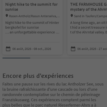
Night hike to the summit for
THE FARMHOUSE G
sunrise
mystery of the Ahrnt
Location:
Location:
Rasen-Antholz/Rasun Anterselva, D
Sand in Taufers/Campo
olomites Region Kronplatz/Plan de Co
tal/Valle Aurina
Night hike to the summit of Hinter
A long time ago, an olt 
rones
bergkofel for sunrise
t hid a secret treasure 
… an unforgettable experience in
t of the Ahrntal valley.
the early morning hours!
ed only brave children 
minds an strong teamw
Programme:
ble to find it. So he left
06 août, 2026 - 08 oct., 2026
06 août, 2026 - 27 ao
Meeting point at 02:20 am (please
enges a exciting clues.
note: the start time changes from
as chosen you. But only
August) at the sports field in Anth
our team solve all the ri
olz Mittertal or directly at the Stall
he treasure reveal itself
er Saddle.
Encore plus d'expériences
Transfer by private car to the Stall
* Children ages 6 to 12
er Saddle (2,052 m).
* No parental attenda
Faites une pause sur les rives du lac Antholzer See, sous
Ascent to Hinterbergkofel (2,725
* Inclusive little snack
la bruine rafraîchissante d'une cascade ou lors d'une
m) – walking time approx. 2 hour
* Travel by public bus.
randonnée contemplative sur le chemin de pèlerinage
s. At the summit, a spectacular su
thout the Südtirol Gue
nrise with breathtaking panorami
the bus ticket themselv
Franziskusweg. Ces expériences comptent parmi les
c views awaits.
* Pick up time and loca
plus belles que le parc naturel Rieserferner-Ahrn a à