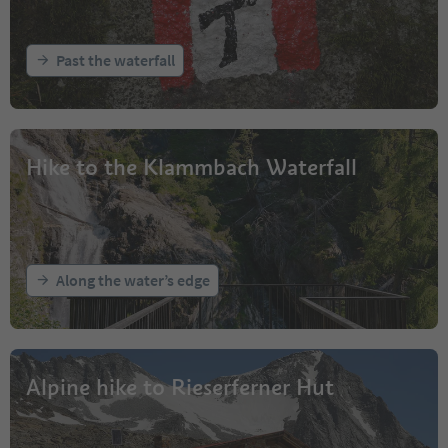
Past the waterfall
Hike to the Klammbach Waterfall
Along the water’s edge
Alpine hike to Rieserferner Hut