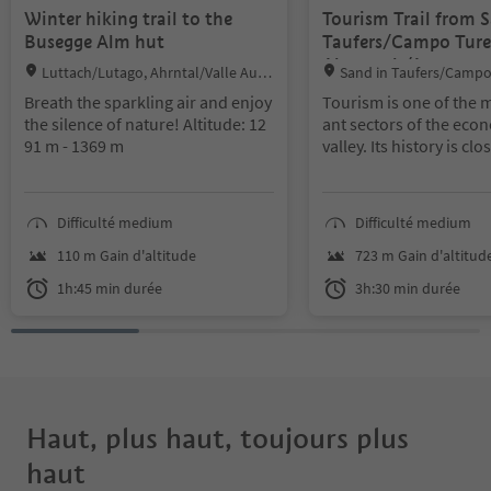
Winter hiking trail to the
Tourism Trail from S
Busegge Alm hut
Taufers/Campo Ture
Ahornach/Acereto
Location:
Location:
Luttach/Lutago, Ahrntal/Valle Auri
Sand in Taufers/Campo
na, Ahrntal/Valle Aurina
tal/Valle Aurina
Breath the sparkling air and enjoy
Tourism is one of the 
the silence of nature!
Altitude: 12
ant sectors of the eco
91 m - 1369 m
valley. Its history is clo
o the flourishing of alp
his reason, alpinism a
rails are interacted, bo
Difficulté medium
Difficulté medium
trails will result in a 
y trip. The development
110 m Gain d'altitude
723 m Gain d'altitud
m was strongly influenc
1h:45 min durée
3h:30 min durée
osef Daimer (1845-1909
munity of Sand in Taufe
an. He was co-founder o
ge’s Improvement Soci
w to it that mountain tr
elters were built. Anot
ne was the art of heali
Haut, plus haut, toujours plus
ton Mutschlechner, wh
haut
many guests from all o