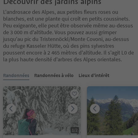
Découvrir des jardins alpins
L'androsace des Alpes, aux petites fleurs roses ou
blanches, est une plante qui croît en petits coussinets.
Peu exigeante, elle peut être observée même au-dessus
de 3 000 m d'altitude. Vous pouvez aussi grimper
jusqu'au pic du Tristennöckl/Monte Covoni, au-dessus
du refuge Kasseler Hütte, où des pins sylvestres
poussent encore à 2 465 mètres d'altitude. Il s'agit L0 de
la plus haute densité d'arbres des Alpes orientales.
Vous êtes sur un curseur à onglets. Sélectionnez un onglet pour a
Randonnées
Randonnées à vélo
Lieux d'intérêt
1
/
2