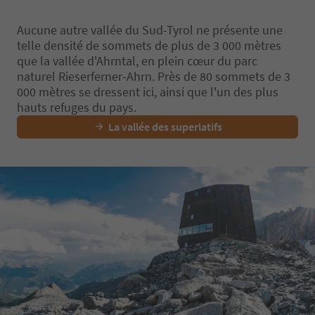
ld to the area thus dev
rism and eventually lea
Aucune autre vallée du Sud-Tyrol ne présente une
construction of the lif
telle densité de sommets de plus de 3 000 mètres
oden, which enhanced 
que la vallée d'Ahrntal, en plein cœur du parc
pment of winter touri
us infrastructures follo
naturel Rieserferner-Ahrn. Près de 80 sommets de 3
he newest of which is t
000 mètres se dressent ici, ainsi que l'un des plus
nd outdoor pools at t
hauts refuges du pays.
with its saunas and wo
La vallée des superlatifs
dscaped setting. The tr
insight into the develo
urism in the valley from
o the present days with
ards and symbols along
rail conditions : forest
paths. Difficulty: medi
e from spring to late 