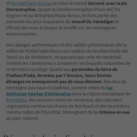
d'
Ahrntal/Valle Aurina
se situe le massif
Durreck avec le pic
Durreckspitze.
Quant au Dreiherrenspitze/Picco dei Tre
Segnori et au Rötspitze/Pizzo Rosso, ils font partie des
sommets les plus imposants du
massif du Venediger
et
offrent des vues à couper le souffle sur les montagnes
environnantes.
Des alpages authentiques et des vallées pittoresques (de la
vallée de Röttal/Valle Rossa aux vallées de Knutten/Valle dei
Dossi ou de Wielebach, en passant par celle de Hasental)
invitent les randonneurs à explorer les beautés naturelles de
ce territoire protégé. Quant aux
pyramides de terre de
Platten/Plata, formées par l'érosion, leurs formes
étranges ne manqueront pas de vous étonner.
Des lacs de
montagne aux eaux cristallines, comme celles du
lac
Antholzer See/lac d'Anterselva
dans la région touristique du
Kronplatz
, des sources riches en minéraux, des cascades
rugissantes comme les chutes de Reinbach et des tourbières
comme celles de Pürschtal, témoignent de la
richesse en eau
du parc naturel.