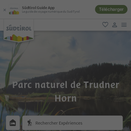
Südtirol Guide App
Télécharger
Le guide de voyage numérique du Sud-Tyrol
lie
favori
lien util
Parc naturel de Trudner
Horn
Rechercher Expériences