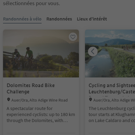
sélectionnées pour vous.
Vous êtes sur un curseur à onglets. Sélectionnez un onglet pour a
Randonnées à vélo
Randonnées
Lieux d'intérêt
Dolomites Road Bike
Cycling and Sightsee
Challenge
Leuchtenburg/Caste
Round Tour at Lake 
Location:
Location:
Auer/Ora, Alto Adige Wine Road
Auer/Ora, Alto Adige W
A spectacular route for
The Leuchtenburg cycl
experienced cyclists: up to 180 km
tour starts at Klugham
through the Dolomites, with
on Lake Caldaro and co
challenging climbs and
distance of approximat
breathtaking views. A true
km with an elevation di