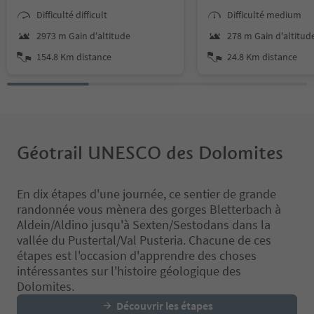
adventure through nature,
about 170 m. The total 
Difficulté difficult
Difficulté medium
culture, and sport.
around 290 m. This tou
suitable for touring bik
2973 m Gain d'altitude
278 m Gain d'altitud
trekking bikes, city bik
154.8 Km distance
24.8 Km distance
mountain bikes and pr
runs on paved, low-traf
The best times for this
spring, late summer, 
winter, with the route 
particularly beautiful 
late April during the 
Géotrail UNESCO des Dolomites
season.
En dix étapes d'une journée, ce sentier de grande
randonnée vous mènera des gorges Bletterbach à
Aldein/Aldino jusqu'à Sexten/Sestodans dans la
vallée du Pustertal/Val Pusteria. Chacune de ces
étapes est l'occasion d'apprendre des choses
intéressantes sur l'histoire géologique des
Dolomites.
Découvrir les étapes