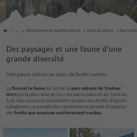
...
Découvertes & manifestations
Dans la nature
Parc nati
Des paysages et une faune d'une
grande diversité
Une pause nature au cœur de forêts variées
La
flore et la faune
qu'abrite le
parc naturel de Trudner
Horn
est la plus riche de tous les parcs naturels du Tyrol du
Sud. Des sous-bois subméditerranéens aux forêts d'épicéa
subalpines, ce paradis des randonneurs permet d'explorer
des
forêts aux essences extrêmement variées
.