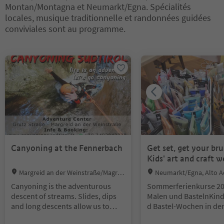
Montan/Montagna et Neumarkt/Egna. Spécialités
locales, musique traditionnelle et randonnées guidées
conviviales sont au programme.
Vous êtes sur un curseur à onglets. Sélectionnez un onglet pour a
Canyoning at the Fennerbach
Get set, get your bru
Kids' art and craft w
Location:
Location:
Margreid an der Weinstraße/Magrè
Neumarkt/Egna, Alto A
sulla Strada del Vino, Alto Adige Wine
ad
Canyoning is the adventurous
Sommerferienkurse 202
Road
descent of streams. Slides, dips
Malen und Basteln
Kind
and long descents allow us to
d Bastel-Wochen in d
walk and swim in incredible and
erien 2026 - An die Pinse