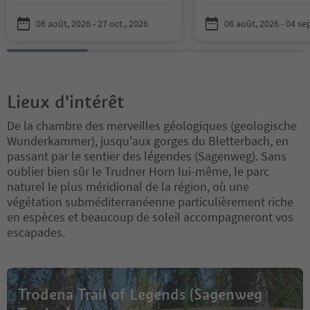
spectacular environments.
os!
Je früher und rege
nder mit Zeichenutens
06 août, 2026 - 27 oct., 2026
06 août, 2026 - 04 sep
altechniken in Berüh
n, desto früher können 
inmotorik trainieren u
nz eigenen Zeichen- un
ntwickeln.
Basteln eröff
Lieux d'intérêt
e Ansätze für die späte
he Weiterentwicklung.
De la chambre des merveilles géologiques (geologische
alien mit den wir arbei
Wunderkammer), jusqu'aux gorges du Bletterbach, en
Preis inklusive.
Kinder i
passant par le sentier des légendes (Sagenweg). Sans
n 7 bis 14 Jahre könne
elden.
Der Preis setzt s
oublier bien sûr le Trudner Horn lui-même, le parc
t zusammen:
143,44 € 
naturel le plus méridional de la région, où une
(5 Tage á 28,69 € oder 
végétation subméditerranéenne particulièrement riche
tunde)
en espèces et beaucoup de soleil accompagneront vos
escapades.
Trodena Trail of Legends (Sagenweg