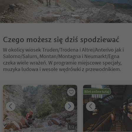
Czego możesz się dziś spodziewać
W okolicy wiosek Truden/Trodena i Altrei/Anterivo jak i
Salorno/Salurn, Montan/Montagna i Neumarkt/Egna
czeka wiele wrażeń. W programie miejscowe specjały,
muzyka ludowa i wesołe wędrówki z przewodnikiem.
Znajdujesz się na suwaku z zakładkami. Wybierz zakładkę, aby zobac
Bilet online tutaj
1
/
2