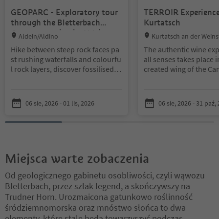
GEOPARC - Exploratory tour
TERROIR Experience
through the Bletterbach
Kurtatsch
Gorge – starting in Aldein
Location:
Location:
Aldein/Aldino
Kurtatsch an der Weins
ccia sulla Strada del Vino,
Hike between steep rock faces pa
The authentic wine exp
ine Road
st rushing waterfalls and colourfu
all senses takes place 
l rock layers, discover fossilised pl
created wing of the Ca
ant remains, fossilised saurian tra
Kurtatsch. During the vi
cks and traces of minerals: a guid
will gain fascinating in
ed tour through the GEOPARC Blet
the importance of terro
06 sie, 2026 - 01 lis, 2026
06 sie, 2026 - 31 paź,
terbach is a special experience tra
variety of Kurtatsch’s 
cing the history of the Earth.
The g
sites, and its unique w
uided hike begins with an overvie
educational TERROIR E
w of the special features of the Ble
will lead you into the 
tterbach Gorge at the Aldein Visito
dolomite barrique cella
Miejsca warte zobaczenia
r Centre. A forest path then leads i
natural rock wall and 
nto the deep porphyry gorge mad
with a tasting of 5 win
Od geologicznego gabinetu osobliwości, czyli wąwozu
e of volcanic rock. From there, the
TERROIR line.
Bletterbach, przez szlak legend, a skończywszy na
trail continues upstream to the co
Trudner Horn. Urozmaicona gatunkowo roślinność
lourful and varied sandstone laye
The number of particip
rs, where the valley widens. Scient
limited to a maximum o
śródziemnomorska oraz mnóstwo słońca to dwa
ists have found valuable plant fos
people.
elementy, które stale będą towarzyszyć podczas