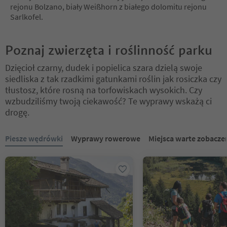
rejonu Bolzano, biały Weißhorn z białego dolomitu rejonu
Sarlkofel.
Poznaj zwierzęta i roślinność parku
Dzięcioł czarny, dudek i popielica szara dzielą swoje
siedliska z tak rzadkimi gatunkami roślin jak rosiczka czy
tłustosz, które rosną na torfowiskach wysokich. Czy
wzbudziliśmy twoją ciekawość? Te wyprawy wskażą ci
drogę.
Znajdujesz się na suwaku z zakładkami. Wybierz zakładkę, aby zobac
Piesze wędrówki
Wyprawy rowerowe
Miejsca warte zobacze