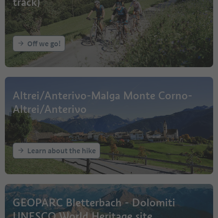
track)
Off we go!
Altrei/Anterivo-Malga Monte Corno-
Altrei/Anterivo
Learn about the hike
GEOPARC Bletterbach - Dolomiti
UNESCO World Heritage site