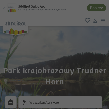
Südtirol Guide App
Pobierz
Cyfrowy przewodnik po Południowym Tyrolu
lin
ulubione
link uży
Park krajobrazowy Trudner
Horn
Wyszukaj Atrakcje