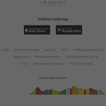
Język: Polski
Südtirol Guide App
FAQ
Dane kontaktowe
Naciśnij
MICE
Polityka prywatności
Regulamin
Stopka redakcyjna
Polityka plików cookie
O nas
Ułatwieniach dostępu
South Tyrol B2B
© 2026 IDM Südtirol