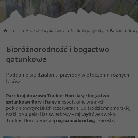
...
Atrakcje i wydarzenia
Na łonie przyrody
Park narodowy 
Bioróżnorodność i bogactwo
gatunkowe
Poddanie się działaniu przyrody w otoczeniu różnych
lasów
Park krajobrazowy Trudner Horn
kryje
bogactwo
gatunkowe flory i fauny
niespotykane w innych
południowotyrolskich rezerwatach. Od śródziemnomorskiej
makii po alpejski las świerkowy – raj wędrówek wokół
Trudner Horn porastają
najrozmaitsze lasy
i zarośla.