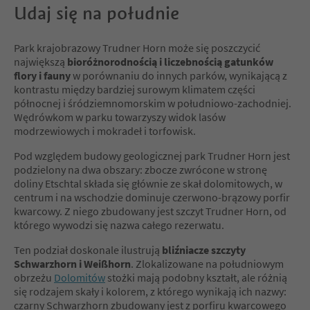
Udaj się na południe
Park krajobrazowy Trudner Horn może się poszczycić
największą
bioróżnorodnością i liczebnością gatunków
flory i fauny
w porównaniu do innych parków, wynikającą z
kontrastu między bardziej surowym klimatem części
północnej i śródziemnomorskim w południowo-zachodniej.
Wędrówkom w parku towarzyszy widok lasów
modrzewiowych i mokradeł i torfowisk.
Pod względem budowy geologicznej park Trudner Horn jest
podzielony na dwa obszary: zbocze zwrócone w stronę
doliny Etschtal składa się głównie ze skał dolomitowych, w
centrum i na wschodzie dominuje czerwono-brązowy porfir
kwarcowy. Z niego zbudowany jest szczyt Trudner Horn, od
którego wywodzi się nazwa całego rezerwatu.
Ten podział doskonale ilustrują
bliźniacze szczyty
Schwarzhorn i Weißhorn
. Zlokalizowane na południowym
obrzeżu
Dolomitów
stożki mają podobny kształt, ale różnią
się rodzajem skały i kolorem, z którego wynikają ich nazwy:
czarny Schwarzhorn zbudowany jest z porfiru kwarcowego