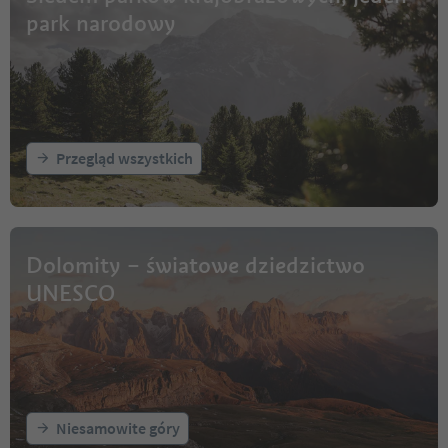
park narodowy
Przegląd wszystkich
Dolomity – światowe dziedzictwo
UNESCO
Niesamowite góry