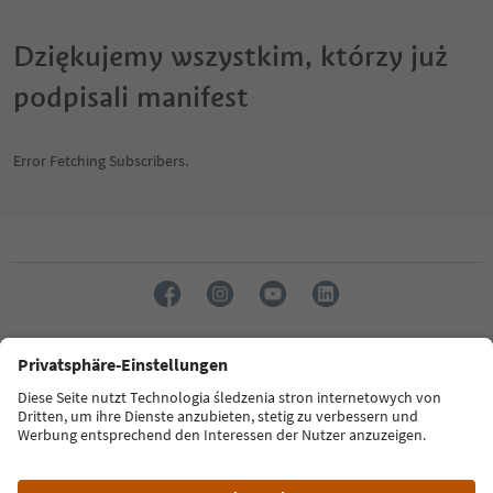
Dziękujemy wszystkim, którzy już
podpisali manifest
Error Fetching Subscribers.
Język: Polski
FAQ
Kontakt
Presse
MICE
Datenschutzerklärung
AGB
Impressum
Cookie Policy
Film commission
Über uns
Zugänglichkeitserklärung
Südtirol B2B