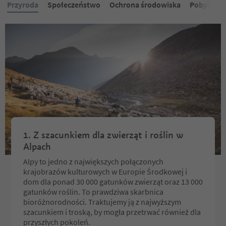
Przyroda
Społeczeństwo
Ochrona środowiska
Pobyt
P
1. Z szacunkiem dla zwierząt i roślin w
Alpach
Alpy to jedno z największych połączonych
krajobrazów kulturowych w Europie Środkowej i
dom dla ponad 30 000 gatunków zwierząt oraz 13 000
gatunków roślin. To prawdziwa skarbnica
bioróżnorodności. Traktujemy ją z najwyższym
szacunkiem i troską, by mogła przetrwać również dla
przyszłych pokoleń.