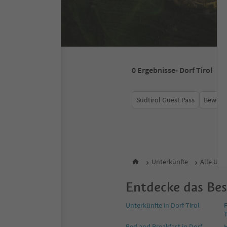
0
Ergebnisse
- Dorf Tirol
Südtirol Guest Pass
Bewert
Unterkünfte
Alle Unte
Entdecke das Bes
Unterkünfte in Dorf Tirol
T
Bed and Breakfast in Dorf
H