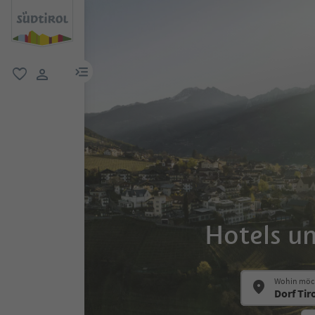
menu link
favorit
user link
Hotels un
Wohin möch