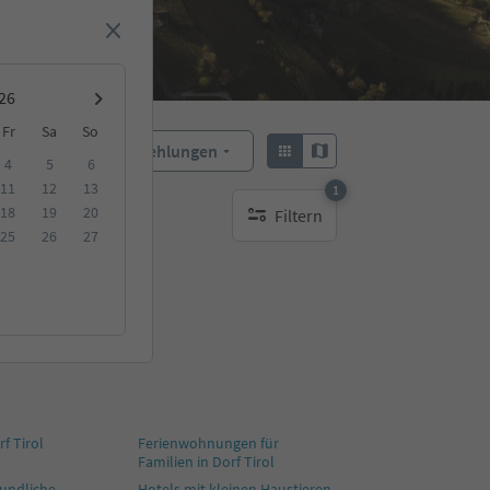
Fr
Sa
So
Empfehlungen
Sortieren:
4
5
6
11
12
13
1
18
19
20
Filtern
1 aktiver Filter
25
26
27
rf Tirol
Ferienwohnungen für
Familien in Dorf Tirol
eundliche
Hotels mit kleinen Haustieren