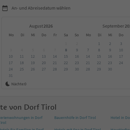
An- und Abreisedatum wählen
August
September
Mo
Di
Mi
Do
Fr
Sa
So
Mo
Di
Mi
Do
1
2
1
2
3
3
4
5
6
7
8
9
7
8
9
10
10
11
12
13
14
15
16
14
15
16
17
ungen
Kategorie
Verpflegungsart
Nachhaltige Unterkunft
17
18
19
20
21
22
23
21
22
23
24
24
25
26
27
28
29
30
28
29
30
31
Nächte:
0
rkünfte in Dorf Tirol
Alle Hotels & Pensionen in Dorf Tirol
te von Dorf Tirol
Ferienwohnungen in Dorf
Bauernhöfe in Dorf Tirol
Hotel in Do
irol
otels für Familien in Dorf
Hotels mit Spa in Dorf Tirol
Haustierfr