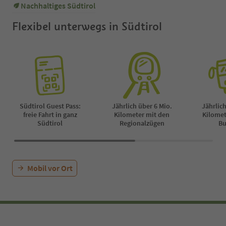
Nachhaltiges Südtirol
• Begehung des St. Mar
• Mittagspause mit Ein
Flexibel unterwegs in Südtirol
hkeit in der Schutzhüt
erg (nicht im Preis inbe
• Begehung des unter
eich Stollen
• Exkursion durch die
dlung
• Abstieg zurück zum
Ausgangsort
Rückkehr: 
Südtirol Guest Pass:
Jährlich über 6 Mio.
Jährlich
hr an der Schneeberg
freie Fahrt in ganz
Kilometer mit den
Kilomet
eit: ca. 5 h (hin & reto
Südtirol
Regionalzügen
Bu
nterschied: ca. 750 m
Mobil vor Ort