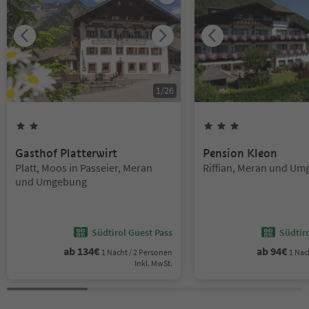
1
/
26
2
Sterne
3
Sterne
Gasthof Platterwirt
Pension Kleon
Standort:
Standort:
Platt, Moos in Passeier, Meran
Riffian, Meran und U
und Umgebung
Südtirol Guest Pass
Südtir
ab
134
€
ab
94
€
1 Nacht / 2 Personen
1 Nac
Inkl. MwSt.