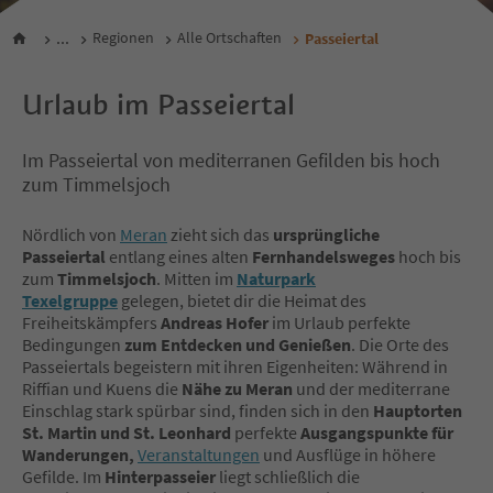
...
Regionen
Alle Ortschaften
Passeiertal
Urlaub im Passeiertal
Im Passeiertal von mediterranen Gefilden bis hoch
zum Timmelsjoch
Nördlich von
Meran
zieht sich das
ursprüngliche
Passeiertal
entlang eines alten
Fernhandelsweges
hoch bis
zum
Timmelsjoch
. Mitten im
Naturpark
Texelgruppe
gelegen, bietet dir die Heimat des
Freiheitskämpfers
Andreas Hofer
im Urlaub perfekte
Bedingungen
zum Entdecken und Genießen
. Die Orte des
Passeiertals begeistern mit ihren Eigenheiten: Während in
Riffian und Kuens die
Nähe zu Meran
und der mediterrane
Einschlag stark spürbar sind, finden sich in den
Hauptorten
St. Martin und St. Leonhard
perfekte
Ausgangspunkte für
Wanderungen,
Veranstaltungen
und Ausflüge in höhere
Gefilde. Im
Hinterpasseier
liegt schließlich die