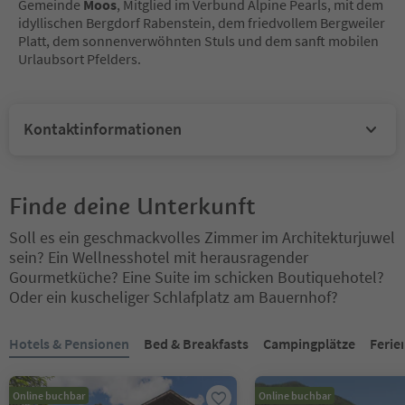
Gemeinde
Moos
, Mitglied im Verbund Alpine Pearls, mit dem
idyllischen Bergdorf Rabenstein, dem friedvollem Bergweiler
Platt, dem sonnenverwöhnten Stuls und dem sanft mobilen
Urlaubsort Pfelders.
Kontaktinformationen
Finde deine Unterkunft
Soll es ein geschmackvolles Zimmer im Architekturjuwel
sein? Ein Wellnesshotel mit herausragender
Gourmetküche? Eine Suite im schicken Boutiquehotel?
Oder ein kuscheliger Schlafplatz am Bauernhof?
Sie befinden sich auf einem Registerkarten-Slider. Wählen Sie ein
Hotels & Pensionen
Bed & Breakfasts
Campingplätze
Feri
Online buchbar
Online buchbar