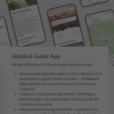
hinaufgezogen wurden, um diese
wieder bestellbar zu machen.
Die Aussichtsplattform bietet eine
n atemberaubenden Panoramabli
ck auf Meran und das Etschtal so
wie die umliegende Bergwelt. Die
Plattform ist mit zwei Fernrohren
ausgestattet und liefert Informati
onen zu den von der Hochmuth a
us sichtbaren Bergen sowie zur ei
Südtirol Guide App
nstigen Bewirtschaftung der steile
n Felder der Muthöfe.
Mit der offiziellen Südtirol Guide App kannst du:
Restaurants, Wanderungen, Events, Museen und
Aktivitäten in ganz Südtirol finden – individuell
abgestimmt auf deine Interessen und deinen
Standort
Tickets für Erlebnisse wie Events, Führungen,
Verkostungen, Wanderungen und Kurse direkt
buchen und kaufen
die Geolokalisierung aktivieren – um immer zu