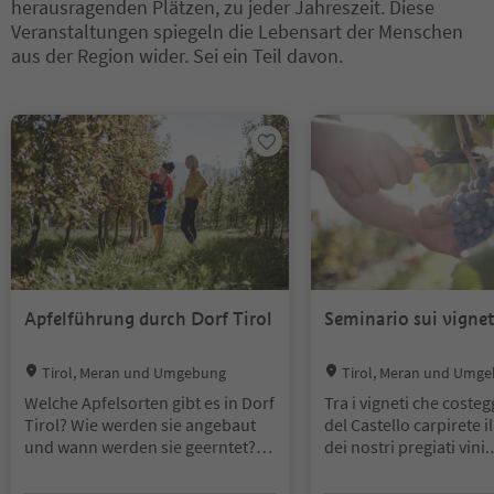
herausragenden Plätzen, zu jeder Jahreszeit. Diese
Veranstaltungen spiegeln die Lebensart der Menschen
aus der Region wider. Sei ein Teil davon.
Sie befinden sich auf einem Registerkarten-Slider. Wählen Sie ein
Apfelführung durch Dorf Tirol
Seminario sui vigneti
Location:
Location:
Tirol, Meran und Umgebung
Tirol, Meran und Umg
Welche Apfelsorten gibt es in Dorf
Tra i vigneti che coste
Tirol? Wie werden sie angebaut
del Castello carpirete i
und wann werden sie geerntet?
dei nostri pregiati vini.
Die Antwort auf diese und weitere
Affacciatevi al mondo d
Fragen zum heimischen
viticoltura locale attra