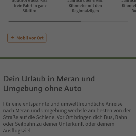
Südtirol Guest Pass:
Jährlich über 6 Mio.
Jährlich
freie Fahrt in ganz
Kilometer mit den
Kilomet
Südtirol
Regionalzügen
Bu
Mobil vor Ort
Dein Urlaub in Meran und
Umgebung ohne Auto
Für eine entspannte und umweltfreundliche Anreise
nach Meran und Umgebung wechsle am besten von der
Straße auf die Schiene. Vor Ort bringen dich Bus, Bahn
oder Seilbahn zu deiner Unterkunft oder deinem
Ausflugsziel.