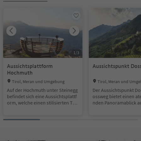
1
/
3
Aussichtsplattform
Aussichtspunkt Dos
Hochmuth
Location:
Location:
Tirol, Meran und Umgebung
Tirol, Meran und Umg
Auf der Hochmuth unter Steinegg
Der Aussichtspunkt Do
befindet sich eine Aussichtsplattf
ossweg bietet einen a
orm, welche einen stilisierten Tra
nden Panoramablick a
gekorb darstellt. Dabei wird Bezu
ner Becken, das Etschta
g genommen auf die beschwerlic
chgau und die umlieg
he, historische Bearbeitung der F
elt. Außerdem öffnet s
elder an den Steilhängen der Mut
ten ein wundervoller Bl
höfe, wo mithilfe von Seilwinden
loss Tirol, die Brunne
Körbe mit Erde und Mist die Äcker
ie Kirche St. Peter.