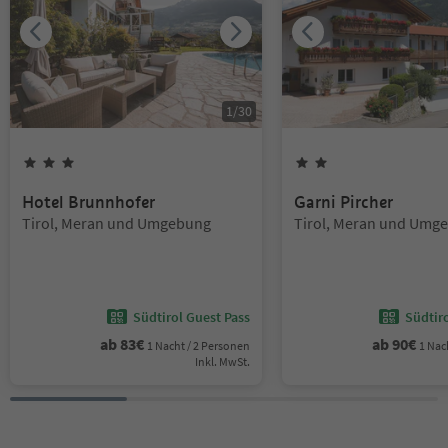
1
/
30
3
Sterne
2
Sterne
Hotel Brunnhofer
Garni Pircher
Standort:
Standort:
Tirol, Meran und Umgebung
Tirol, Meran und Umg
Südtirol Guest Pass
Südtir
ab
83
€
ab
90
€
1 Nacht / 2 Personen
1 Nac
Inkl. MwSt.