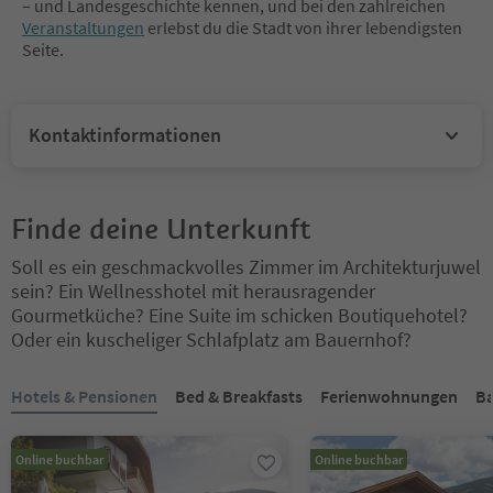
– und Landesgeschichte kennen, und bei den zahlreichen
Veranstaltungen
erlebst du die Stadt von ihrer lebendigsten
Seite.
Kontaktinformationen
Finde deine Unterkunft
Soll es ein geschmackvolles Zimmer im Architekturjuwel
sein? Ein Wellnesshotel mit herausragender
Gourmetküche? Eine Suite im schicken Boutiquehotel?
Oder ein kuscheliger Schlafplatz am Bauernhof?
Sie befinden sich auf einem Registerkarten-Slider. Wählen Sie ein
Hotels & Pensionen
Bed & Breakfasts
Ferienwohnungen
B
Online buchbar
Online buchbar