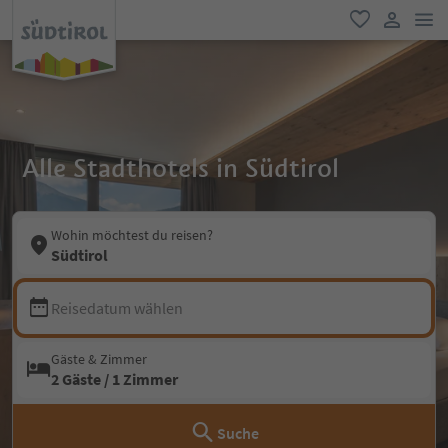
men
favorit
user lin
Alle Stadthotels in Südtirol
Wohin möchtest du reisen?
Südtirol
Reisedatum wählen
Gäste & Zimmer
2 Gäste / 1 Zimmer
Suche