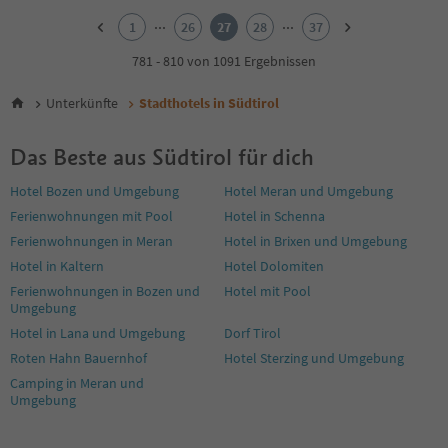
2
...
...
1
26
27
28
37
3
4
781 - 810 von 1091 Ergebnissen
5
6
Unterkünfte
Stadthotels in Südtirol
7
8
Das Beste aus Südtirol für dich
9
10
Hotel Bozen und Umgebung
Hotel Meran und Umgebung
11
Ferienwohnungen mit Pool
Hotel in Schenna
12
13
Ferienwohnungen in Meran
Hotel in Brixen und Umgebung
14
Hotel in Kaltern
Hotel Dolomiten
15
Ferienwohnungen in Bozen und
Hotel mit Pool
16
Umgebung
17
Hotel in Lana und Umgebung
Dorf Tirol
18
19
Roten Hahn Bauernhof
Hotel Sterzing und Umgebung
20
Camping in Meran und
21
Umgebung
22
23