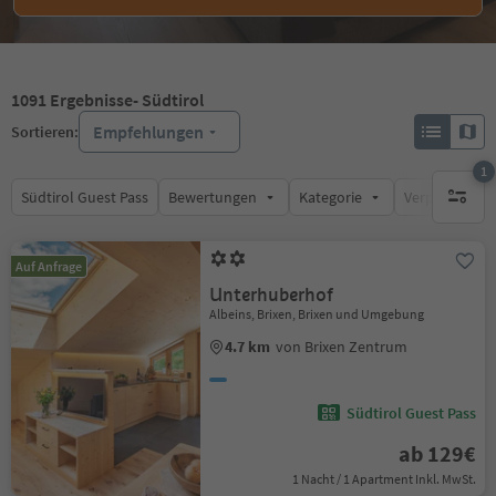
1091
Ergebnisse
- Südtirol
Empfehlungen
Sortieren:
1
Südtirol Guest Pass
Bewertungen
Kategorie
Verpflegungsa
1 aktive
Auf Anfrage
Unterhuberhof
Albeins, Brixen, Brixen und Umgebung
4.7 km
von Brixen Zentrum
Südtirol Guest Pass
ab 129€
1 Nacht / 1 Apartment Inkl. MwSt.