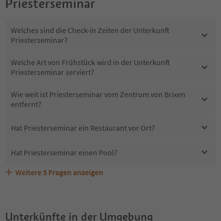
Priesterseminar
Welches sind die Check-in Zeiten der Unterkunft
Priesterseminar?
Welche Art von Frühstück wird in der Unterkunft
Priesterseminar serviert?
Wie weit ist Priesterseminar vom Zentrum von Brixen
entfernt?
Hat Priesterseminar ein Restaurant vor Ort?
Hat Priesterseminar einen Pool?
Weitere
3
Fragen anzeigen
Sind Haustiere in der Unterkunft Priesterseminar
Erhalten die Gäste von Priesterseminar einen Südtirol
Welche Services bietet Priesterseminar?
erlaubt?
Guestpass?
Unterkünfte in der Umgebung