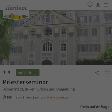
men
favorit
user lin
Auf Anfrage
Priesterseminar
Brixen Stadt, Brixen, Brixen und Umgebung
165 m
von Brixen Zentrum
Karte anzeigen
Preis auf Anfrage