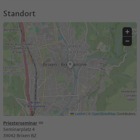
Standort
+
−
Leaflet
|
©
OpenStreetMap
Contributors
Priesterseminar
Seminarplatz 4
39042 Brixen BZ