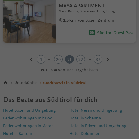
MAYA APARTMENT
Gries, Bozen, Bozen und Umgebung
1.5 km
von Bozen Zentrum
Südtirol Guest Pass
1
2
...
...
1
20
21
22
37
3
4
601 - 630 von 1091 Ergebnissen
5
6
Unterkünfte
Stadthotels in Südtirol
7
8
Das Beste aus Südtirol für dich
9
10
Hotel Bozen und Umgebung
Hotel Meran und Umgebung
11
Ferienwohnungen mit Pool
Hotel in Schenna
12
13
Ferienwohnungen in Meran
Hotel in Brixen und Umgebung
14
Hotel in Kaltern
Hotel Dolomiten
15