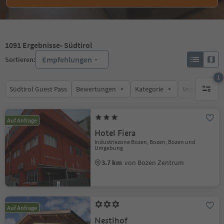
1091
Ergebnisse
- Südtirol
Empfehlungen
Sortieren:
1
Südtirol Guest Pass
Bewertungen
Kategorie
Verpflegungsa
1 aktive
Auf Anfrage
Hotel Fiera
Industriezone Bozen, Bozen, Bozen und
Umgebung
3.7 km
von Bozen Zentrum
Auf Anfrage
Nestlhof