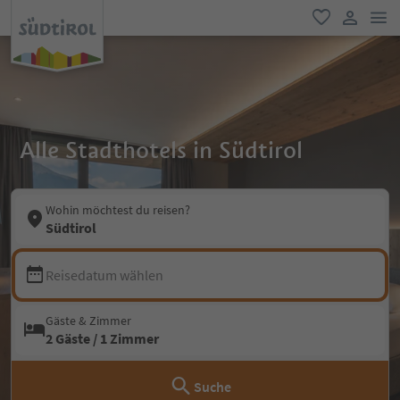
men
favorit
user lin
Alle Stadthotels in Südtirol
Wohin möchtest du reisen?
Südtirol
Reisedatum wählen
Gäste & Zimmer
2 Gäste / 1 Zimmer
Suche