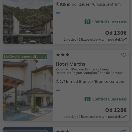
825 m
od Klausen/Chiusa centrum
Südtirol Guest Pass
Od 130€
1 nocleg / 2 liczba osób w tym podatek VAT
Możliwość rezerwacji online
Hotel Martha
Reischach/Riscone, Bruneck/Brunico,
Dolomites Region Kronplatz/Plan de Corones
1.7 km
od Bruneck/Brunico centrum
Südtirol Guest Pass
Od 128€
1 nocleg / 2 liczba osób w tym podatek VAT