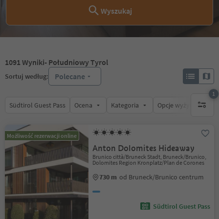
Wyszukaj
1091
Wyniki
- Południowy Tyrol
Polecane
Sortuj według:
1
Südtirol Guest Pass
Ocena
Kategoria
Opcje wyżywienia
1 aktywn
Możliwość rezerwacji online
Anton Dolomites Hideaway
Brunico città/Bruneck Stadt, Bruneck/Brunico,
Dolomites Region Kronplatz/Plan de Corones
730 m
od Bruneck/Brunico centrum
Südtirol Guest Pass