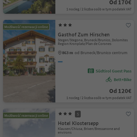
Od 170€
1 nocleg / 2 liczba osób w tym podatek VAT
Możliwość rezerwacji online
Gasthof Zum Hirschen
Stegen/Stegona, Bruneck/Brunico, Dolomites
Region Kronplatz/Plan de Corones
863 m
od Bruneck/Brunico centrum
Südtirol Guest Pass
Bett+Bike
Od 120€
1 nocleg / 2 liczba osób w tym podatek VAT
S
Możliwość rezerwacji online
Hotel Klostersepp
Klausen/Chiusa, Brixen/Bressanone and
environs