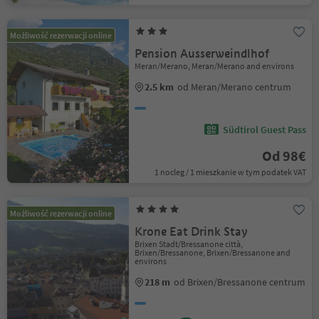
Możliwość rezerwacji online
Pension Ausserweindlhof
Meran/Merano, Meran/Merano and environs
2.5 km
od Meran/Merano centrum
Südtirol Guest Pass
Od 98€
1 nocleg / 1 mieszkanie w tym podatek VAT
Możliwość rezerwacji online
Krone Eat Drink Stay
Brixen Stadt/Bressanone città,
Brixen/Bressanone, Brixen/Bressanone and
environs
218 m
od Brixen/Bressanone centrum