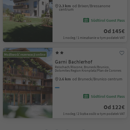
2.3 km
od Brixen/Bressanone
centrum
Südtirol Guest Pass
Od 145€
1 nocleg / 1 mieszkanie w tym podatek VAT
Możliwość rezerwacji online
Garni Bachlerhof
Reischach/Riscone, Bruneck/Brunico,
Dolomites Region Kronplatz/Plan de Corones
2.6 km
od Bruneck/Brunico centrum
Südtirol Guest Pass
Od 122€
1 nocleg / 2 liczba osób w tym podatek VAT
1