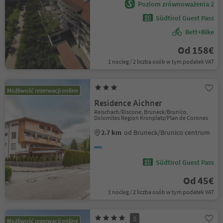
Poziom zrównoważenia 2
Südtirol Guest Pass
Bett+Bike
Od 158€
1 nocleg / 2 liczba osób w tym podatek VAT
Możliwość rezerwacji online
Residence Aichner
Reischach/Riscone, Bruneck/Brunico,
Dolomites Region Kronplatz/Plan de Corones
2.7 km
od Bruneck/Brunico centrum
Südtirol Guest Pass
Od 45€
1 nocleg / 2 liczba osób w tym podatek VAT
S
Możliwość rezerwacji online