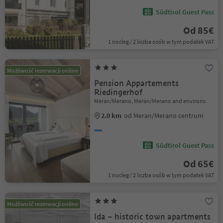
Südtirol Guest Pass
Od 85€
1 nocleg / 2 liczba osób w tym podatek VAT
Możliwość rezerwacji online
Pension Appartements
Riedingerhof
Meran/Merano, Meran/Merano and environs
2.0 km
od Meran/Merano centrum
Südtirol Guest Pass
Od 65€
1 nocleg / 2 liczba osób w tym podatek VAT
Możliwość rezerwacji online
Ida – historic town apartments