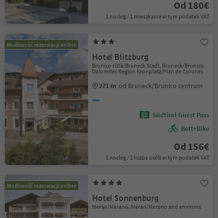
Od 180€
1 nocleg / 1 mieszkanie w tym podatek VAT
Możliwość rezerwacji online
Hotel Blitzburg
Brunico città/Bruneck Stadt, Bruneck/Brunico,
Dolomites Region Kronplatz/Plan de Corones
271 m
od Bruneck/Brunico centrum
Südtirol Guest Pass
Bett+Bike
Od 156€
1 nocleg / 2 liczba osób w tym podatek VAT
Możliwość rezerwacji online
Hotel Sonnenburg
Meran/Merano, Meran/Merano and environs