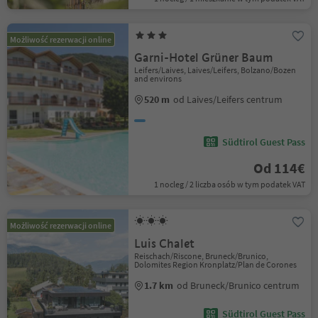
Możliwość rezerwacji online
Garni-Hotel Grüner Baum
Leifers/Laives, Laives/Leifers, Bolzano/Bozen
and environs
520 m
od Laives/Leifers centrum
Südtirol Guest Pass
Od 114€
1 nocleg / 2 liczba osób w tym podatek VAT
Możliwość rezerwacji online
Luis Chalet
Reischach/Riscone, Bruneck/Brunico,
Dolomites Region Kronplatz/Plan de Corones
1.7 km
od Bruneck/Brunico centrum
Südtirol Guest Pass