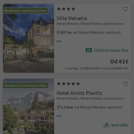
Możliwość rezerwacji online
Villa Helvetia
Meran/Merano, Meran/Merano and environs
827 m
od Meran/Merano centrum
Südtirol Guest Pass
Od 81€
1 nocleg / 2 liczba osób w tym podatek VAT
Możliwość rezerwacji online
Hotel Ansitz Plantiz
Meran/Merano, Meran/Merano and environs
1.5 km
od Meran/Merano centrum
Bett+Bike