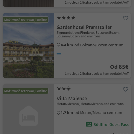
1 nocleg / 2 liczba osób w tym podatek VAT
Możliwość rezerwacji online
Gardenhotel Premstaller
Sigmundskron/Firmiano, Bolzano/Bozen,
Bolzano/Bozen and environs
4.4 km
od Bolzano/Bozen centrum
Od 85€
1 nocleg / 2 liczba osób w tym podatek VAT
Możliwość rezerwacji online
Villa Majense
Meran/Merano, Meran/Merano and environs
1.2 km
od Meran/Merano centrum
Südtirol Guest Pass