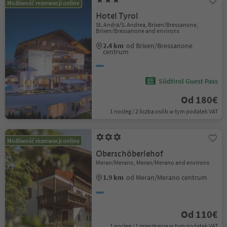
Możliwość rezerwacji online
Hotel Tyrol
St. Andrä/S. Andrea, Brixen/Bressanone,
Brixen/Bressanone and environs
2.4 km
od Brixen/Bressanone
centrum
Südtirol Guest Pass
Od 180€
1 nocleg / 2 liczba osób w tym podatek VAT
Możliwość rezerwacji online
Oberschöberlehof
Meran/Merano, Meran/Merano and environs
1.9 km
od Meran/Merano centrum
Od 110€
1 nocleg / 1 mieszkanie w tym podatek VAT