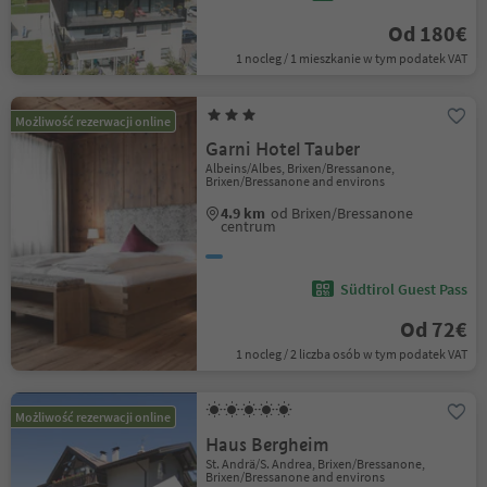
Od 180€
1 nocleg / 1 mieszkanie w tym podatek VAT
Możliwość rezerwacji online
Garni Hotel Tauber
Albeins/Albes, Brixen/Bressanone,
Brixen/Bressanone and environs
4.9 km
od Brixen/Bressanone
centrum
Südtirol Guest Pass
Od 72€
1 nocleg / 2 liczba osób w tym podatek VAT
Możliwość rezerwacji online
Haus Bergheim
St. Andrä/S. Andrea, Brixen/Bressanone,
Brixen/Bressanone and environs