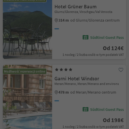
Hotel Grüner Baum
Glurns/Glorenza, Vinschgau/Val Venosta
314 m
od Glurns/Glorenza centrum
Südtirol Guest Pass
Od 124€
1 nocleg / 2 liczba osób w tym podatek VAT
Możliwość rezerwacji online
Garni Hotel Windsor
Meran/Merano, Meran/Merano and environs
478 m
od Meran/Merano centrum
Südtirol Guest Pass
Od 198€
1 nocleg / 2 liczba osób w tym podatek VAT