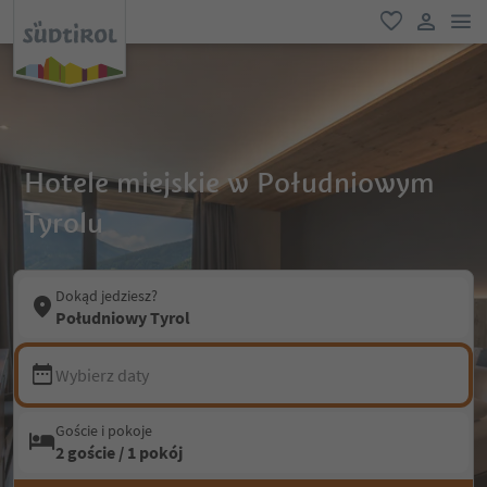
lin
ulubione
link uży
Hotele miejskie w Południowym
Tyrolu
Dokąd jedziesz?
Południowy Tyrol
Wybierz daty
Goście i pokoje
2 goście / 1 pokój