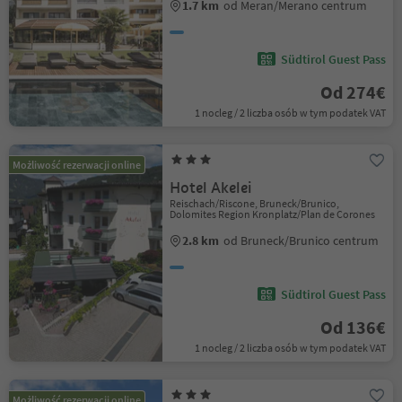
1.7 km
od Meran/Merano centrum
Südtirol Guest Pass
Od 274€
1 nocleg / 2 liczba osób w tym podatek VAT
Możliwość rezerwacji online
Hotel Akelei
Reischach/Riscone, Bruneck/Brunico,
Dolomites Region Kronplatz/Plan de Corones
2.8 km
od Bruneck/Brunico centrum
Südtirol Guest Pass
Od 136€
1 nocleg / 2 liczba osób w tym podatek VAT
Możliwość rezerwacji online