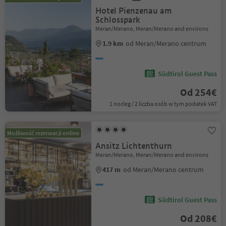
Hotel Pienzenau am
Schlosspark
Meran/Merano, Meran/Merano and environs
1.9 km
od Meran/Merano centrum
Südtirol Guest Pass
Od 254€
1 nocleg / 2 liczba osób w tym podatek VAT
Możliwość rezerwacji online
Ansitz Lichtenthurn
Meran/Merano, Meran/Merano and environs
417 m
od Meran/Merano centrum
Südtirol Guest Pass
Od 208€