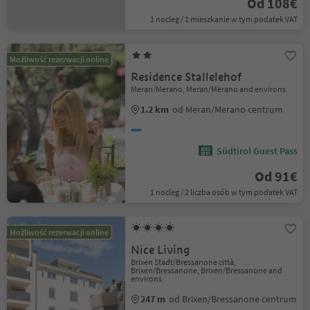
Od 108€
1 nocleg / 1 mieszkanie w tym podatek VAT
Możliwość rezerwacji online
Residence Stallelehof
Meran/Merano, Meran/Merano and environs
1.2 km
od Meran/Merano centrum
Südtirol Guest Pass
Od 91€
1 nocleg / 2 liczba osób w tym podatek VAT
Możliwość rezerwacji online
Nice Living
Brixen Stadt/Bressanone città,
Brixen/Bressanone, Brixen/Bressanone and
environs
247 m
od Brixen/Bressanone centrum