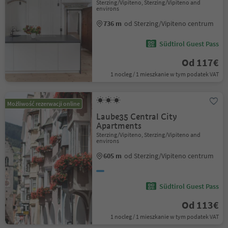
Sterzing/Vipiteno, Sterzing/Vipiteno and
environs
736 m
od Sterzing/Vipiteno centrum
Südtirol Guest Pass
Od 117€
1 nocleg / 1 mieszkanie w tym podatek VAT
Możliwość rezerwacji online
Laube35 Central City
Apartments
Sterzing/Vipiteno, Sterzing/Vipiteno and
environs
605 m
od Sterzing/Vipiteno centrum
Südtirol Guest Pass
Od 113€
1 nocleg / 1 mieszkanie w tym podatek VAT