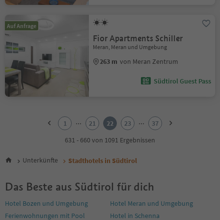
Auf Anfrage
Fior Apartments Schiller
Meran, Meran und Umgebung
263 m
von Meran Zentrum
Südtirol Guest Pass
1
2
...
...
1
21
22
23
37
3
4
631 - 660 von 1091 Ergebnissen
5
6
Unterkünfte
Stadthotels in Südtirol
7
8
Das Beste aus Südtirol für dich
9
10
Hotel Bozen und Umgebung
Hotel Meran und Umgebung
11
Ferienwohnungen mit Pool
Hotel in Schenna
12