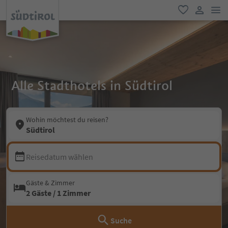
men
favorit
user lin
Alle Stadthotels in Südtirol
Wohin möchtest du reisen?
Südtirol
Reisedatum wählen
Gäste & Zimmer
2 Gäste / 1 Zimmer
Suche