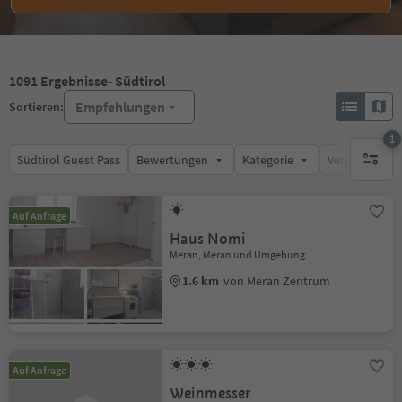
1091
Ergebnisse
- Südtirol
Empfehlungen
Sortieren:
1
Südtirol Guest Pass
Bewertungen
Kategorie
Verpflegungsa
1 aktive
Auf Anfrage
Haus Nomi
Meran, Meran und Umgebung
1.6 km
von Meran Zentrum
Auf Anfrage
Weinmesser