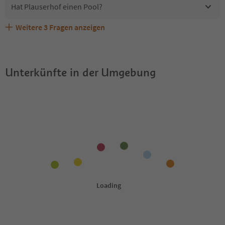
Hat Plauserhof einen Pool?
Weitere
3
Fragen anzeigen
Erhalten die Gäste von Plauserhof einen Südtirol
Sind Haustiere in der Unterkunft Plauserhof erlaubt?
Welche Services bietet Plauserhof?
Guestpass?
Unterkünfte in der Umgebung