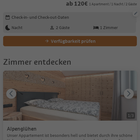
ab
120
€
1 Apartment / 1 Nacht / 2 Gäste
Buchungsdetails bearbeiten
Check-in- und Check-out-Daten
Nacht
2
Gäste
1
Zimmer
Verfügbarkeit prüfen
Zimmer entdecken
1
/
3
Alpenglühen
Unser Appartement ist besonders hell und bietet durch ihre schöne