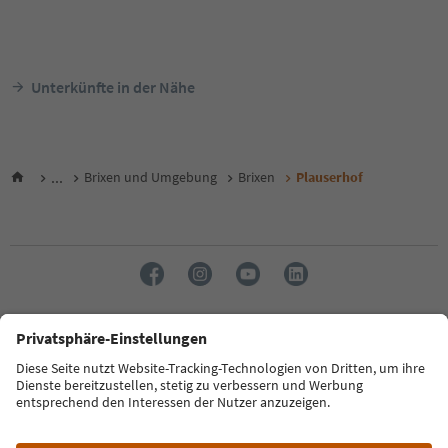
Unterkünfte in der Nähe
...
Brixen und Umgebung
Brixen
Plauserhof
Sprache: Deutsch
FAQ
Kontakt
Presse
MICE
Datenschutzerklärung
AGB
Impressum
Cookie Policy
Film commission
Über uns