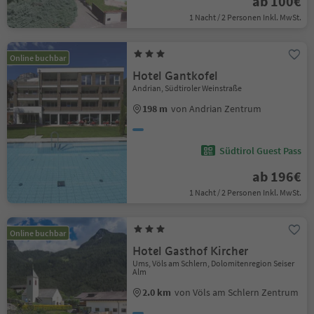
ab 100€
1 Nacht / 2 Personen Inkl. MwSt.
Online buchbar
Hotel Gantkofel
Andrian, Südtiroler Weinstraße
198 m
von Andrian Zentrum
Südtirol Guest Pass
ab 196€
1 Nacht / 2 Personen Inkl. MwSt.
Online buchbar
Hotel Gasthof Kircher
Ums, Völs am Schlern, Dolomitenregion Seiser
Alm
2.0 km
von Völs am Schlern Zentrum