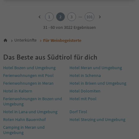
1
2
...
1
2
3
101
3
4
31 - 60 von 3022 Ergebnissen
5
6
Unterkünfte
Für Weinbegeisterte
7
8
Das Beste aus Südtirol für dich
9
10
Hotel Bozen und Umgebung
Hotel Meran und Umgebung
11
Ferienwohnungen mit Pool
Hotel in Schenna
12
13
Ferienwohnungen in Meran
Hotel in Brixen und Umgebung
14
Hotel in Kaltern
Hotel Dolomiten
15
Ferienwohnungen in Bozen und
Hotel mit Pool
16
Umgebung
17
Hotel in Lana und Umgebung
Dorf Tirol
18
19
Roten Hahn Bauernhof
Hotel Sterzing und Umgebung
20
Camping in Meran und
21
Umgebung
22