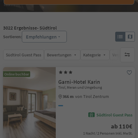
3022
Ergebnisse
- Südtirol
Empfehlungen
Sortieren:
Südtirol Guest Pass
Bewertungen
Kategorie
Verpflegungsa
keine ak
Online buchbar
Garni-Hotel Karin
Tirol, Meran und Umgebung
366 m
von Tirol Zentrum
Südtirol Guest Pass
ab 110€
1 Nacht / 2 Personen Inkl. MwSt.