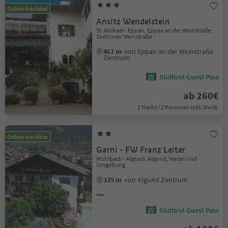
Online buchbar
Ansitz Wendelstein
St. Michael - Eppan, Eppan an der Weinstraße,
Südtiroler Weinstraße
467 m
von Eppan an der Weinstraße
Zentrum
Südtirol Guest Pass
ab 260€
1 Nacht / 2 Personen Inkl. MwSt.
Online buchbar
Garni - FW Franz Leiter
Mühlbach - Algund, Algund, Meran und
Umgebung
339 m
von Algund Zentrum
Südtirol Guest Pass