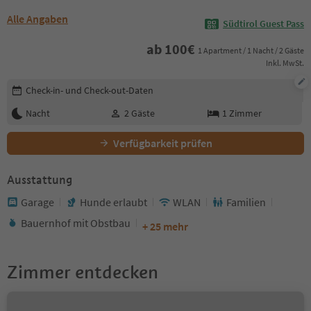
Alle Angaben
Südtirol Guest Pass
ab
100
€
1 Apartment / 1 Nacht / 2 Gäste
Inkl. MwSt.
Buchungsdetails bearbeiten
Check-in- und Check-out-Daten
Nacht
2
Gäste
1
Zimmer
Verfügbarkeit prüfen
Ausstattung
Garage
Hunde erlaubt
WLAN
Familien
Bauernhof mit Obstbau
+ 25 mehr
Zimmer entdecken