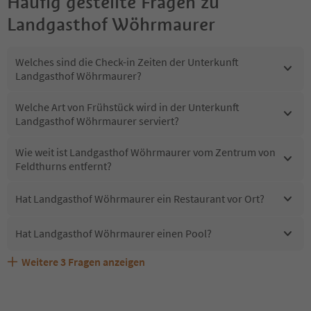
Häufig gestellte Fragen zu
Landgasthof Wöhrmaurer
Welches sind die Check-in Zeiten der Unterkunft
Landgasthof Wöhrmaurer?
Welche Art von Frühstück wird in der Unterkunft
Landgasthof Wöhrmaurer serviert?
Wie weit ist Landgasthof Wöhrmaurer vom Zentrum von
Feldthurns entfernt?
Hat Landgasthof Wöhrmaurer ein Restaurant vor Ort?
Hat Landgasthof Wöhrmaurer einen Pool?
Weitere
3
Fragen anzeigen
Sind Haustiere in der Unterkunft Landgasthof
Erhalten die Gäste von Landgasthof Wöhrmaurer einen
Welche Services bietet Landgasthof Wöhrmaurer?
Wöhrmaurer erlaubt?
Südtirol Guestpass?