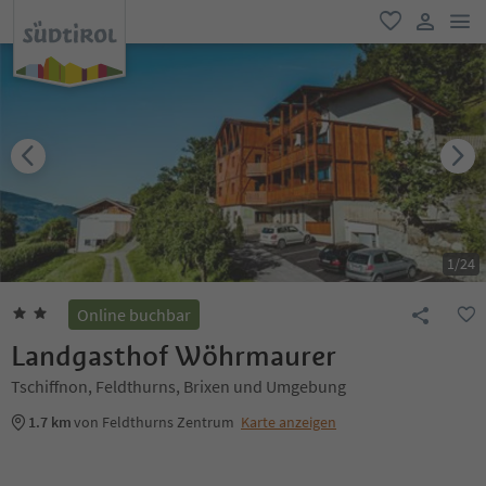
men
favorit
user lin
1
/
24
Online buchbar
Landgasthof Wöhrmaurer
Tschiffnon, Feldthurns, Brixen und Umgebung
1.7 km
von Feldthurns Zentrum
Karte anzeigen