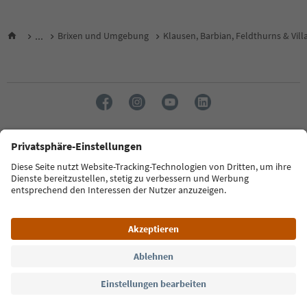
...
Brixen und Umgebung
Klausen, Barbian, Feldthurns & Vill
Sprache: Deutsch
FAQ
Kontakt
Presse
MICE
Datenschutzerklärung
AGB
Impressum
Cookie Policy
Film commission
Über uns
Zugänglichkeitserklärung
Südtirol B2B
© 2026 IDM Südtirol