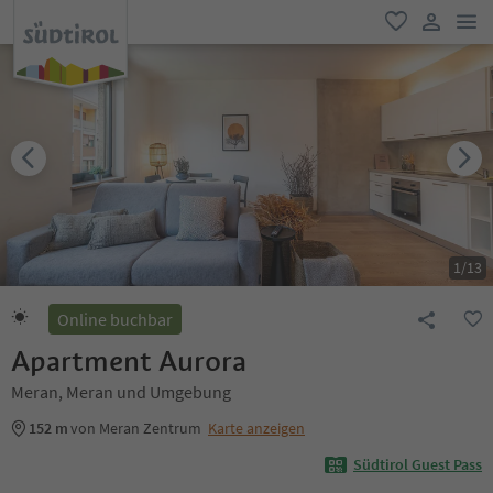
men
favorit
user lin
1
/
13
Online buchbar
Apartment Aurora
Meran, Meran und Umgebung
152 m
von Meran Zentrum
Karte anzeigen
Südtirol Guest Pass