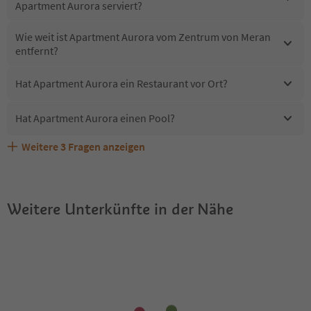
Apartment Aurora serviert?
Wie weit ist Apartment Aurora vom Zentrum von Meran
entfernt?
Hat Apartment Aurora ein Restaurant vor Ort?
Hat Apartment Aurora einen Pool?
Weitere
3
Fragen anzeigen
Sind Haustiere in der Unterkunft Apartment Aurora
Erhalten die Gäste von Apartment Aurora einen Südtirol
Welche Services bietet Apartment Aurora?
erlaubt?
Guestpass?
Weitere Unterkünfte in der Nähe