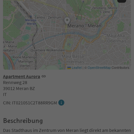
Leaflet
|
©
OpenStreetMap
Contributors
Apartment Aurora
Rennweg 28
39012 Meran BZ
IT
CIN: IT021051C2T88RR9GM
Beschreibung
Das Stadthaus im Zentrum von Meran liegt direkt am bekannten