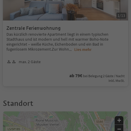
1
/
13
Zentrale Ferienwohnung
Das kürzlich renovierte Apartment liegt in einem typischen
Stadthaus und ist modern und hell mit warmer Boho-Note
eingerichtet – weiße Küche, Eichenboden und ein Bad in
fugenlosem Mikrozement.Zur Wohn
...
Lies mehr
max. 2 Gäste
ab 79€
bei Belegung 2 Gäste / Nacht
Inkl. MwSt.
Standort
+
−