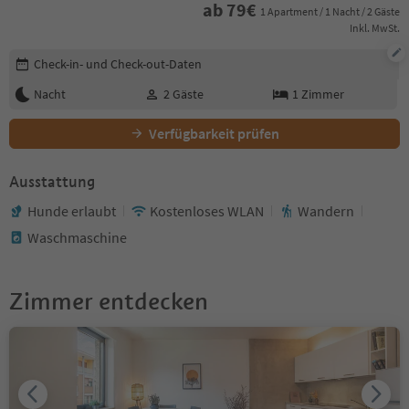
ab
79
€
1 Apartment / 1 Nacht / 2 Gäste
Inkl. MwSt.
Buchungsdetails bearbeiten
Check-in- und Check-out-Daten
Nacht
2
Gäste
1
Zimmer
Verfügbarkeit prüfen
Ausstattung
Hunde erlaubt
Kostenloses WLAN
Wandern
Waschmaschine
Zimmer entdecken