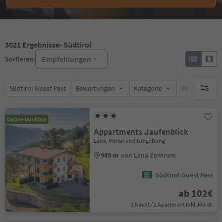
3021
Ergebnisse
- Südtirol
Empfehlungen
Sortieren:
Südtirol Guest Pass
Bewertungen
Kategorie
Verpflegungsa
keine ak
Online buchbar
Appartments Jaufenblick
Lana, Meran und Umgebung
949 m
von Lana Zentrum
Südtirol Guest Pass
ab 102€
1 Nacht / 1 Apartment Inkl. MwSt.