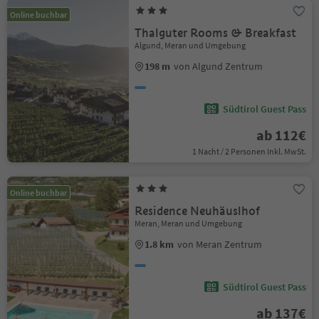
Online buchbar
Thalguter Rooms & Breakfast
Algund, Meran und Umgebung
198 m
von Algund Zentrum
Südtirol Guest Pass
ab 112€
1 Nacht / 2 Personen Inkl. MwSt.
Online buchbar
Residence Neuhäuslhof
Meran, Meran und Umgebung
1.8 km
von Meran Zentrum
Südtirol Guest Pass
ab 137€