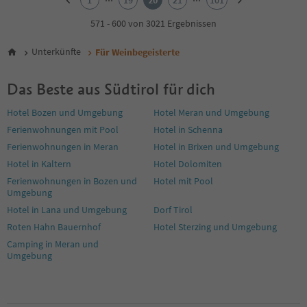
1
19
20
21
101
3
4
571 - 600 von 3021 Ergebnissen
5
6
Unterkünfte
Für Weinbegeisterte
7
8
Das Beste aus Südtirol für dich
9
10
Hotel Bozen und Umgebung
Hotel Meran und Umgebung
11
Ferienwohnungen mit Pool
Hotel in Schenna
12
13
Ferienwohnungen in Meran
Hotel in Brixen und Umgebung
14
Hotel in Kaltern
Hotel Dolomiten
15
Ferienwohnungen in Bozen und
Hotel mit Pool
16
Umgebung
17
Hotel in Lana und Umgebung
Dorf Tirol
18
19
Roten Hahn Bauernhof
Hotel Sterzing und Umgebung
20
Camping in Meran und
21
Umgebung
22
23
24