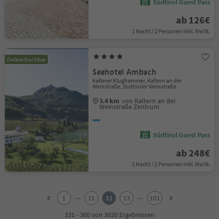
Südtirol Guest Pass
ab 126€
1 Nacht / 2 Personen Inkl. MwSt.
Online buchbar
Seehotel Ambach
Kalterer Klughammer, Kaltern an der
Weinstraße, Südtiroler Weinstraße
3.4 km
von Kaltern an der
Weinstraße Zentrum
Südtirol Guest Pass
ab 248€
1 Nacht / 2 Personen Inkl. MwSt.
1
2
...
...
1
11
12
13
101
3
4
331 - 360 von 3020 Ergebnissen