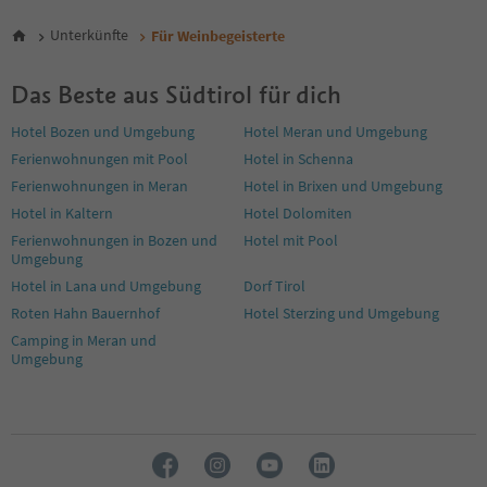
5
6
Unterkünfte
Für Weinbegeisterte
7
8
Das Beste aus Südtirol für dich
9
10
Hotel Bozen und Umgebung
Hotel Meran und Umgebung
11
Ferienwohnungen mit Pool
Hotel in Schenna
12
13
Ferienwohnungen in Meran
Hotel in Brixen und Umgebung
14
Hotel in Kaltern
Hotel Dolomiten
15
Ferienwohnungen in Bozen und
Hotel mit Pool
16
Umgebung
17
Hotel in Lana und Umgebung
Dorf Tirol
18
19
Roten Hahn Bauernhof
Hotel Sterzing und Umgebung
20
Camping in Meran und
21
Umgebung
22
23
24
25
26