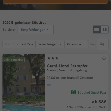
3020
Ergebnisse
- Südtirol
Empfehlungen
Sortieren:
Südtirol Guest Pass
Bewertungen
Kategorie
Verpflegungsa
keine ak
Online buchbar
Garni-Hotel Stampfer
Branzoll, Bozen und Umgebung
137 m
von Branzoll Zentrum
Südtirol Guest Pass
ab 88€
1 Nacht / 2 Personen Inkl. MwSt.