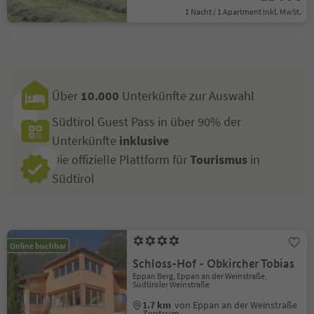
1 Nacht / 1 Apartment Inkl. MwSt.
Über
10.000
Unterkünfte zur Auswahl
Südtirol Guest Pass in über 90% der
Unterkünfte
inklusive
Die offizielle Plattform für
Tourismus
in
Südtirol
Online buchbar
Schloss-Hof - Obkircher Tobias
Eppan Berg, Eppan an der Weinstraße,
Südtiroler Weinstraße
1.7 km
von Eppan an der Weinstraße
Zentrum