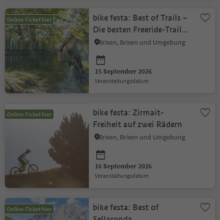
bike festa: Best of Trails –
Online-Ticket hier
Die besten Freeride-Trails
in Brixen erleben
Brixen, Brixen und Umgebung
15 September 2026
Veranstaltungsdatum
bike festa: Zirmait-
Online-Ticket hier
Freiheit auf zwei Rädern
Brixen, Brixen und Umgebung
16 September 2026
Veranstaltungsdatum
bike festa: Best of
Online-Ticket hier
Sellaronda