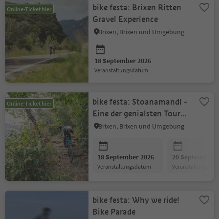
bike festa: Brixen Ritten
Online-Ticket hier
Gravel Experience
Brixen, Brixen und Umgebung
18 September 2026
Veranstaltungsdatum
bike festa: Stoanamandl -
Online-Ticket hier
Eine der genialsten Touren
um Brixen
Brixen, Brixen und Umgebung
18 September 2026
20 September 2
Veranstaltungsdatum
Veranstaltungsda
bike festa: Why we ride!
Bike Parade