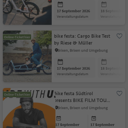
17 September 2026
18 September 2
Veranstaltungsdatum
Veranstaltungsda
bike festa: Cargo Bike Test
Online-Ticket hier
by Riese & Müller
Brixen, Brixen und Umgebung
17 September 2026
18 September 2
Veranstaltungsdatum
Veranstaltungsda
bike festa Südtirol
Online-Ticket hier
presents BIKE FILM TOUR
2026 – SEASON 2
Brixen, Brixen und Umgebung
17 September
17 September