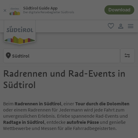
Südtirol Guide App
Download
Der digitale Reisebegleiter Südtirols
men
favorit
user lin
Südtirol
keine ak
Radrennen und Rad-Events in
Südtirol
Beim
Radrennen in Südtirol
, einer
Tour durch die Dolomiten
oder einem Radrennen für Jedermann wird jede Fahrt zum
unvergesslichen Erlebnis. Erlebe spannende Rad-Events und
Radtage in Südtirol
, entdecke
autofreie Pässe
und genieße
Wettbewerbe und Messen für alle Fahrradbegeisterten.