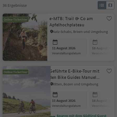
36
Ergebnisse
e-MTB: Trail & Co am
Online-Ticket hier
Apfelhochplateau
Natz-Schabs, Brixen und Umgebung
11 August 2026
18 August 2026
Veranstaltungsdatum
Veranstaltungsda
Geführte E-Bike-Tour mit
Online-Ticket hier
den Bike Guides Manuel
oder Dominik
Ritten, Bozen und Umgebung
11 August 2026
18 August 2026
Veranstaltungsdatum
Veranstaltungsda
Sparen mit dem Südtirol Guest