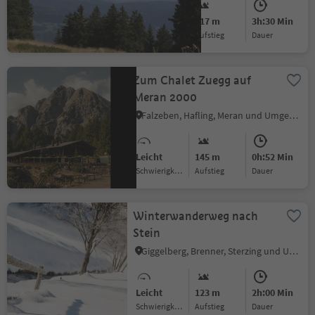
Mittel
217 m
3h:30 Min
Schwierigkeitsgrad
Aufstieg
Dauer
Zum Chalet Zuegg auf
Meran 2000
Falzeben, Hafling, Meran und Umgebung
Leicht
145 m
0h:52 Min
Schwierigkeitsgrad
Aufstieg
Dauer
Winterwanderweg nach
Stein
Giggelberg, Brenner, Sterzing und Umgebung
Leicht
123 m
2h:00 Min
Schwierigkeitsgrad
Aufstieg
Dauer