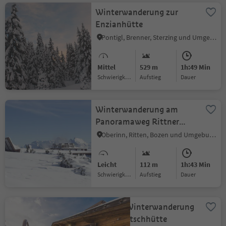
Winterwanderung zur
Enzianhütte
Pontigl, Brenner, Sterzing und Umgebung
Mittel
529 m
1h:49 Min
Schwierigkeitsgrad
Aufstieg
Dauer
Winterwanderung am
Panoramaweg Rittner
Horn
Oberinn, Ritten, Bozen und Umgebung
Leicht
112 m
1h:43 Min
Schwierigkeitsgrad
Aufstieg
Dauer
Hütten-Winterwanderung
Plantapatschhütte