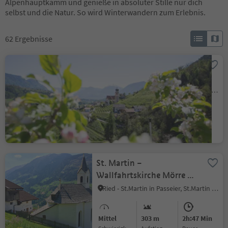
Alpenhauptkamm und genieße in absoluter Stille nur dich
selbst und die Natur. So wird Winterwandern zum Erlebnis.
62
Ergebnisse
Von Riffian zur
Kurpromenade in Meran
Magdfeld, Riffian, Meran und Umgebung
Leicht
69 m
1h:15 Min
Schwierigkeitsgrad
Aufstieg
Dauer
St. Martin –
Wallfahrtskirche Mörre –
St. Martin
Ried - St.Martin in Passeier, St.Martin in Passeier, Meran und Umgebung
Mittel
303 m
2h:47 Min