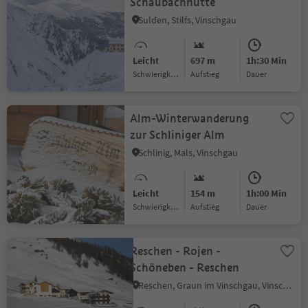
Schaubachhütte
Sulden, Stilfs, Vinschgau
Leicht
697 m
1h:30 Min
Schwierigkeitsgrad
Aufstieg
Dauer
Alm-Winterwanderung
zur Schliniger Alm
Schlinig, Mals, Vinschgau
Leicht
154 m
1h:00 Min
Schwierigkeitsgrad
Aufstieg
Dauer
Reschen - Rojen -
Schöneben - Reschen
Reschen, Graun im Vinschgau, Vinschgau