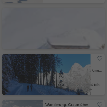
Winterwanderung zur
Timmelsalm
Moos in Passeier, Meran und Umgebung
Mittel
301 m
0h:58 Min
Schwierigkeitsgrad
Aufstieg
Dauer
Winterwanderweg
Ladurns
Pflersch, Brenner, Sterzing und Umgebung
Leicht
218 m
1h:30 Min
Schwierigkeitsgrad
Aufstieg
Dauer
Wanderung: Graun über