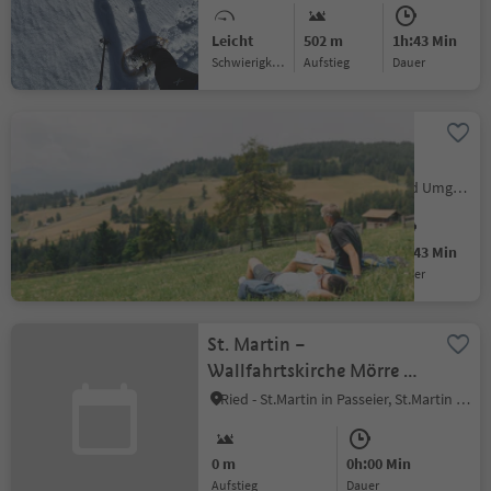
Leicht
502 m
1h:43 Min
Schwierigkeitsgrad
Aufstieg
Dauer
Leichte Wanderung von
Vöran nach Hafling
Hafling Dorf, Vöran, Meran und Umgebung
Leicht
149 m
1h:43 Min
Schwierigkeitsgrad
Aufstieg
Dauer
St. Martin –
Wallfahrtskirche Mörre –
St. Martin
Ried - St.Martin in Passeier, St.Martin in Passeier, Meran und Umgebung
0 m
0h:00 Min
Aufstieg
Dauer