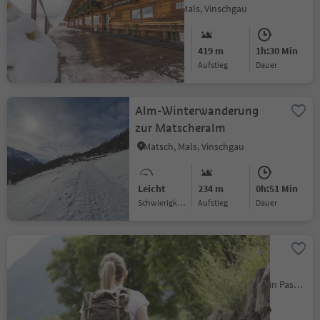
Schlinig, Mals, Vinschgau
Mittel
419 m
1h:30 Min
Schwierigkeitsgrad
Aufstieg
Dauer
Alm-Winterwanderung
zur Matscheralm
Matsch, Mals, Vinschgau
Leicht
234 m
0h:51 Min
Schwierigkeitsgrad
Aufstieg
Dauer
Andreas-Hofer-Rundweg
in St. Leonhard
St. Leonhard i.P., St.Leonhard in Passeier, Meran und Umgebung