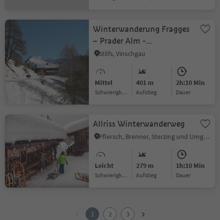
Winterwanderung Fragges
– Prader Alm -
Furkelhütte
Stilfs, Vinschgau
Mittel
401 m
2h:10 Min
Schwierigkeitsgrad
Aufstieg
Dauer
Allriss Winterwanderweg
Pflersch, Brenner, Sterzing und Umgebung
Leicht
279 m
1h:10 Min
Schwierigkeitsgrad
Aufstieg
Dauer
1
2
1
2
3
3