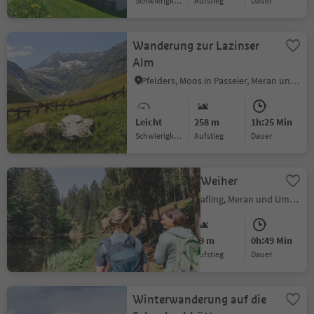
Schwierigkeitsgrad
Aufstieg
Dauer
Wanderung zur Lazinser
Alm
Pfelders, Moos in Passeier, Meran und Umgebung
Leicht
258 m
1h:25 Min
Schwierigkeitsgrad
Aufstieg
Dauer
Zum Sulfner Weiher
Hafling Dorf, Hafling, Meran und Umgebung
Leicht
79 m
0h:49 Min
Schwierigkeitsgrad
Aufstieg
Dauer
Winterwanderung auf die