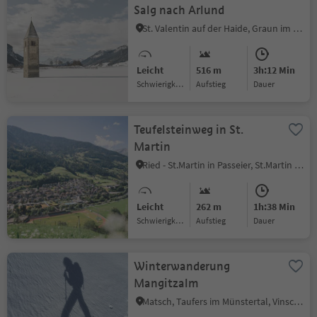
Salg nach Arlund
St. Valentin auf der Haide, Graun im Vinschgau, Vinschgau
Leicht
516 m
3h:12 Min
Schwierigkeitsgrad
Aufstieg
Dauer
Teufelsteinweg in St.
Martin
Ried - St.Martin in Passeier, St.Martin in Passeier, Meran und Umgebung
Leicht
262 m
1h:38 Min
Schwierigkeitsgrad
Aufstieg
Dauer
Winterwanderung
Mangitzalm
Matsch, Taufers im Münstertal, Vinschgau