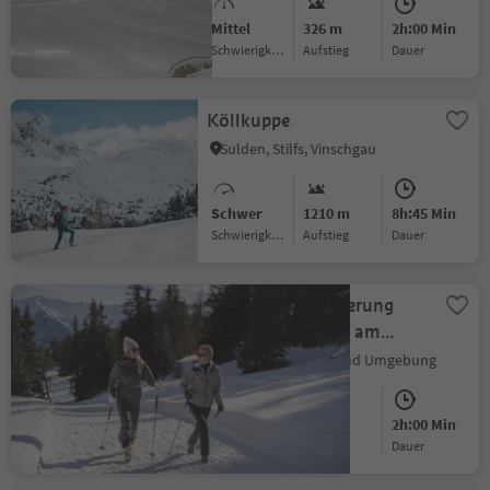
Mittel
326 m
2h:00 Min
Schwierigkeitsgrad
Aufstieg
Dauer
Köllkuppe
Sulden, Stilfs, Vinschgau
Schwer
1210 m
8h:45 Min
Schwierigkeitsgrad
Aufstieg
Dauer
Winterrundwanderung
zum Flaner Jöchl am
Rosskopf
Sterzing, Sterzing und Umgebung
Leicht
160 m
2h:00 Min
Schwierigkeitsgrad
Aufstieg
Dauer