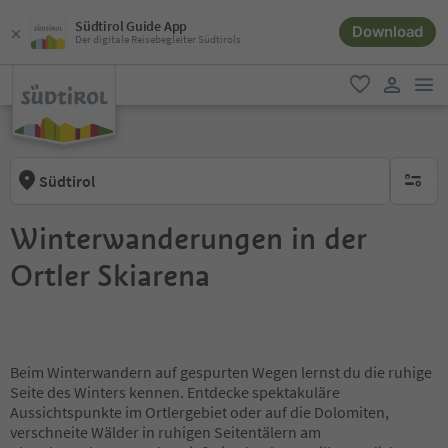
Südtirol Guide App
Download
Der digitale Reisebegleiter Südtirols
men
favorit
user lin
Südtirol
keine ak
Winterwanderungen in der
Ortler Skiarena
Beim Winterwandern auf gespurten Wegen lernst du die ruhige
Seite des Winters kennen. Entdecke spektakuläre
Aussichtspunkte im Ortlergebiet oder auf die Dolomiten,
verschneite Wälder in ruhigen Seitentälern am