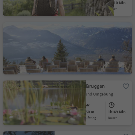
Leicht
98 m
1h:10 Min
Schwierigkeitsgrad
Aufstieg
Dauer
Knottnkinowanderung ab
Vöran
Vöran, Meran und Umgebung
Mittel
300 m
2h:15 Min
Schwierigkeitsgrad
Aufstieg
Dauer
Zum Weiher Bruggen
Vöran, Meran und Umgebung
Leicht
250 m
1h:49 Min
Schwierigkeitsgrad
Aufstieg
Dauer