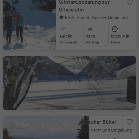
Winterwanderung zur
Ulfaseralm
Christl, Moos in Passeier, Meran und Umgebung
Leicht
91 m
0h:39 Min
Schwierigkeitsgrad
Aufstieg
Dauer
Winterrundwanderung
Kematen | Pfitsch
Afens, Pfitsch, Sterzing und Umgebung
Leicht
12 m
0h:55 Min
Schwierigkeitsgrad
Aufstieg
Dauer
Vigiljoch - Rauher Bühel
Vigiljoch, Lana, Meran und Umgebung