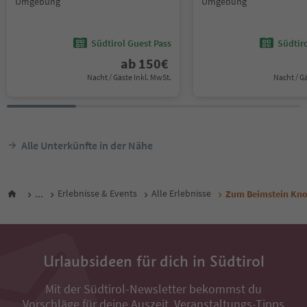
Umgebung
Umgebung
Südtirol Guest Pass
Südtir
ab
150
€
Nacht / Gäste Inkl. MwSt.
Nacht / G
Alle Unterkünfte in der Nähe
...
Erlebnisse & Events
Alle Erlebnisse
Zum Beimstein Kno
Urlaubsideen für dich in Südtirol
Mit der Südtirol-Newsletter bekommst du
Vorschläge für deine Auszeit, Veranstaltungs-Tipps