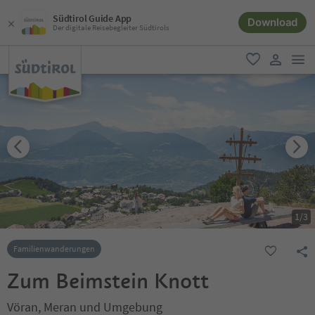
Südtirol Guide App
Download
Der digitale Reisebegleiter Südtirols
men
favorit
user lin
1
/
3
Familienwanderungen
Zum Beimstein Knott
Vöran, Meran und Umgebung