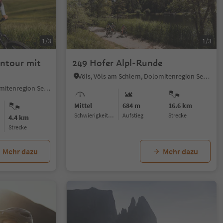
1/3
1/3
entour mit
249 Hofer Alpl-Runde
Völs, Völs am Schlern, Dolomitenregion Seiser Alm
Seiseralm, Kastelruth, Dolomitenregion Seiser Alm
Mittel
684 m
16.6 km
Schwierigkeitsgrad
Aufstieg
Strecke
4.4 km
Strecke
Mehr dazu
Mehr dazu