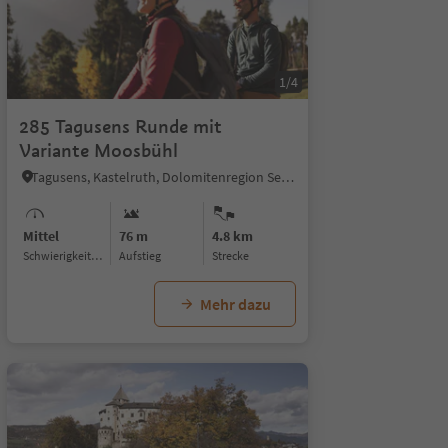
1/4
285 Tagusens Runde mit
Variante Moosbühl
Tagusens, Kastelruth, Dolomitenregion Seiser Alm
Mittel
76 m
4.8 km
Schwierigkeitsgrad
Aufstieg
Strecke
Mehr dazu