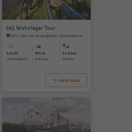
1/3
293 Wuhnleger Tour
Tiers, Tiers am Rosengarten, Dolomitenregion Seiser Alm
Leicht
405 m
11.0 km
Schwierigkeitsgrad
Aufstieg
Strecke
Mehr dazu