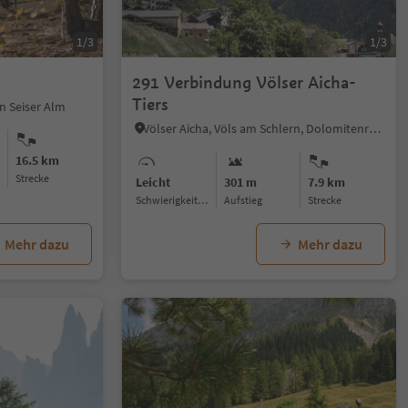
1/3
1/3
291 Verbindung Völser Aicha-
Tiers
n Seiser Alm
Völser Aicha, Völs am Schlern, Dolomitenregion Seiser Alm
16.5 km
Strecke
Leicht
301 m
7.9 km
Schwierigkeitsgrad
Aufstieg
Strecke
Mehr dazu
Mehr dazu