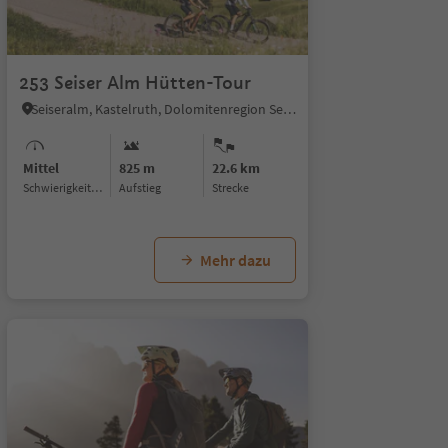
1/5
1/5
253 Seiser Alm Hütten-Tour
Seiseralm, Kastelruth, Dolomitenregion Seiser Alm
Mittel
825 m
22.6 km
Schwierigkeitsgrad
Aufstieg
Strecke
Mehr dazu