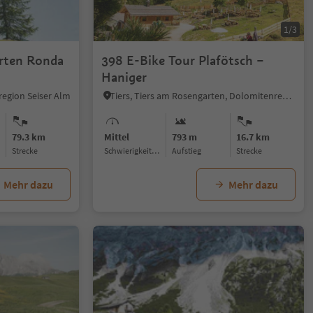
1/5
1/3
rten Ronda
398 E-Bike Tour Plafötsch –
Haniger
region Seiser Alm
Tiers, Tiers am Rosengarten, Dolomitenregion Seiser Alm
79.3 km
Mittel
793 m
16.7 km
Strecke
Schwierigkeitsgrad
Aufstieg
Strecke
Mehr dazu
Mehr dazu