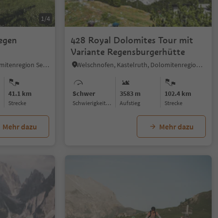
1/4
egen
428 Royal Dolomites Tour mit
Variante Regensburgerhütte
Seiseralm, Kastelruth, Dolomitenregion Seiser Alm
Welschnofen, Kastelruth, Dolomitenregion Seiser Alm
41.1 km
Schwer
3583 m
102.4 km
Strecke
Schwierigkeitsgrad
Aufstieg
Strecke
Mehr dazu
Mehr dazu