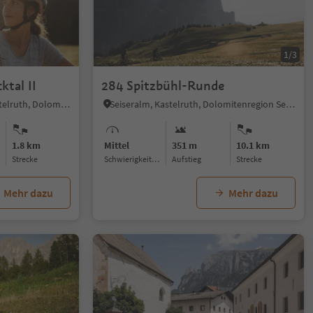
1/3
ktal II
284 Spitzbühl-Runde
St. Oswald - Kastelruth, Kastelruth, Dolomitenregion Seiser Alm
Seiseralm, Kastelruth, Dolomitenregion Seiser Alm
1.8 km
Mittel
351 m
10.1 km
Strecke
Schwierigkeitsgrad
Aufstieg
Strecke
Mehr dazu
Mehr dazu