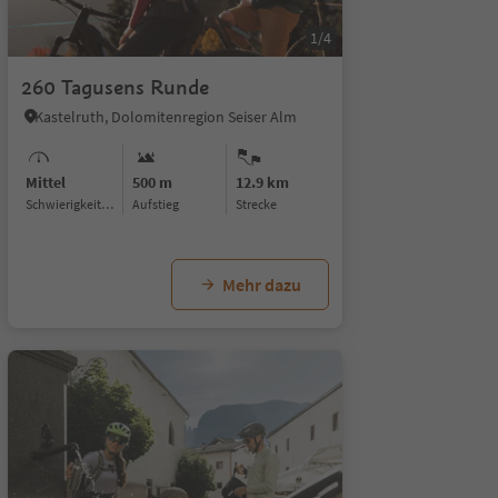
1/4
260 Tagusens Runde
Kastelruth, Dolomitenregion Seiser Alm
Mittel
500 m
12.9 km
Schwierigkeitsgrad
Aufstieg
Strecke
Mehr dazu