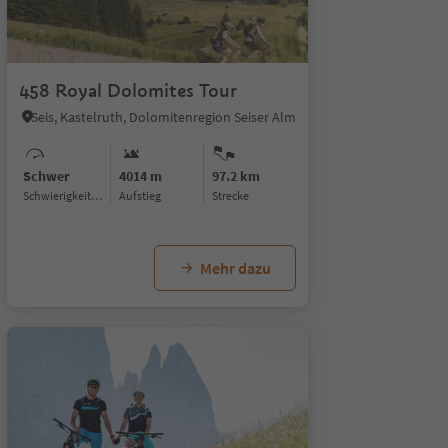
1/5
458 Royal Dolomites Tour
Seis, Kastelruth, Dolomitenregion Seiser Alm
Schwer
4014 m
97.2 km
Schwierigkeitsgrad
Aufstieg
Strecke
Mehr dazu