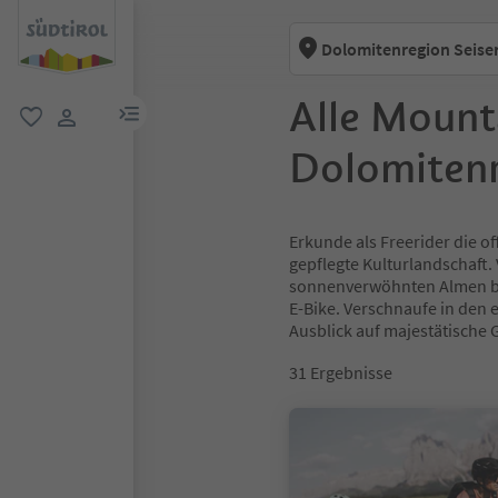
Dolomitenregion Seise
Alle Mount
menu link
favorit
user link
Dolomitenr
Erkunde als Freerider die 
gepflegte Kulturlandschaft. 
sonnenverwöhnten Almen br
E-Bike. Verschnaufe in den
Ausblick auf majestätische G
31
Ergebnisse