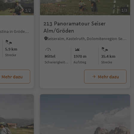
1/2
1/3
213 Panoramatour Seiser
Alm/Gröden
S.Cristina Gherdëina/St.Christina in Gröden, Kastelruth, Dolomitenregion Seiser Alm
Seiseralm, Kastelruth, Dolomitenregion Seiser Alm
5.9 km
Strecke
Mittel
1970 m
35.4 km
Schwierigkeitsgrad
Aufstieg
Strecke
Mehr dazu
Mehr dazu