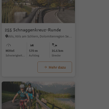
255 Schnaggenkreuz-Runde
Völs, Völs am Schlern, Dolomitenregion Seiser Alm
Mittel
570 m
16.6 km
Schwierigkeitsgrad
Aufstieg
Strecke
Mehr dazu