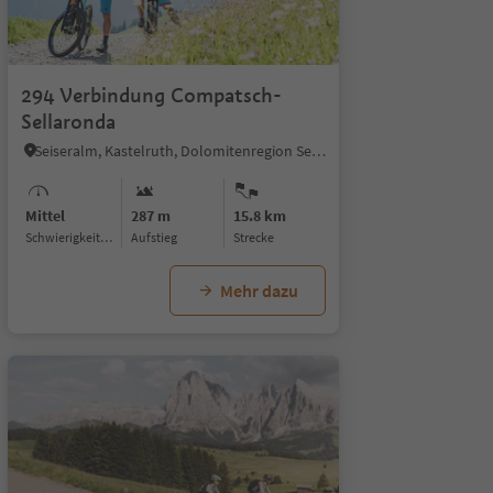
294 Verbindung Compatsch-
Sellaronda
Seiseralm, Kastelruth, Dolomitenregion Seiser Alm
Mittel
287 m
15.8 km
Schwierigkeitsgrad
Aufstieg
Strecke
Mehr dazu