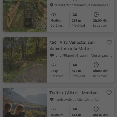
Freiberg/Montefranco, Kastelbell-Tschars/Castelbello-Ciardes, Vinschgau/Val Venosta
Medium
256 m
2h:00 Min
Obtížnost
Převýšení
doba trvání
360° Alta Venosta: San
Valentino alla Muta -
Planol
Planol/Planeil, Graun im Vinschgau/Curon Venosta, Vinschgau/Val Venosta
Easy
512 m
4h:00 Min
Obtížnost
Převýšení
doba trvání
Trail c1 | Altrei - Montan
Anterivo/Altrei, Altrei/Anterivo
Medium
641 m
4h:34 Min