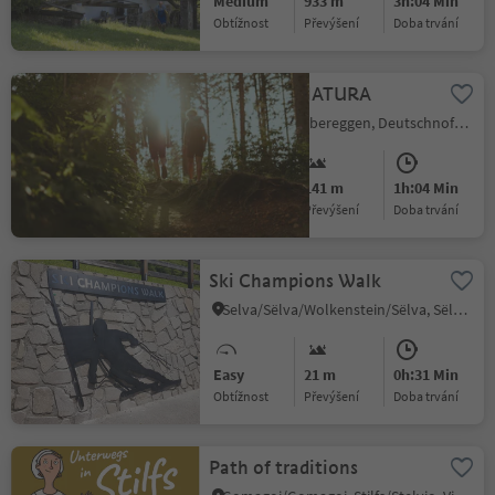
Medium
933 m
3h:04 Min
Obtížnost
Převýšení
doba trvání
LATEMAR.NATURA
Obereggen/Obereggen, Deutschnofen/Nova Ponente, Dolomites Region Eggental
Easy
141 m
1h:04 Min
Obtížnost
Převýšení
doba trvání
Ski Champions Walk
Selva/Sëlva/Wolkenstein/Sëlva, Sëlva/Selva di Val Gardena, Dolomites Region Val Gardena
Easy
21 m
0h:31 Min
Obtížnost
Převýšení
doba trvání
Path of traditions