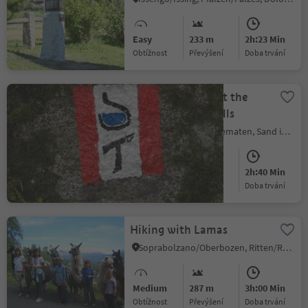
Easy
233 m
2h:23 Min
Obtížnost
Převýšení
doba trvání
St. Francis' Path at the
Reinbach Waterfalls
Caminata di Tures/Kematen, Sand in Taufers/Campo Tures, Ahrntal/Valle Aurina
Medium
323 m
2h:40 Min
Obtížnost
Převýšení
doba trvání
Hiking with Lamas
Soprabolzano/Oberbozen, Ritten/Renon, Bolzano/Bozen and environs
Medium
287 m
3h:00 Min
Obtížnost
Převýšení
doba trvání