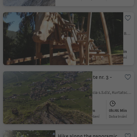
Theme trail Köfeleweg
longer version
Vallesina/Versein, Mölten/Meltina, Bolzano/Bozen and environs
Easy
345 m
2h:04 Min
Obtížnost
Převýšení
doba trvání
Murundum route nr. 3 -
"Sitzkofel"
Kurtatsch/Cortaccia s.S.d.V., Kurtatsch an der Weinstraße/Cortaccia sulla Strada del Vino, Alto Adige Wine Road
Easy
100 m
0h:46 Min
Obtížnost
Převýšení
doba trvání
Hike along the panoramic