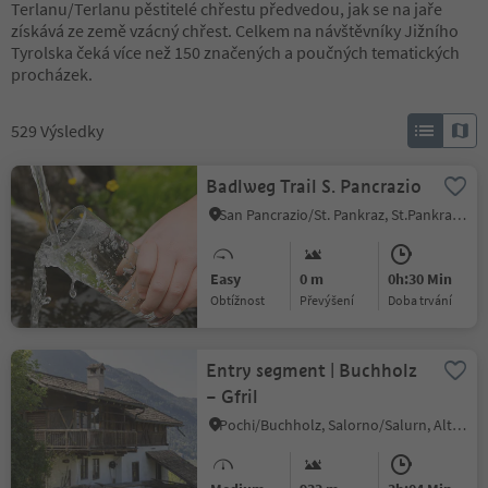
Terlanu/Terlanu pěstitelé chřestu předvedou, jak se na jaře
získává ze země vzácný chřest. Celkem na návštěvníky Jižního
Tyrolska čeká více než 150 značených a poučných tematických
procházek.
529
Výsledky
Badlweg Trail S. Pancrazio
San Pancrazio/St. Pankraz, St.Pankraz/San Pancrazio, Meran/Merano and environs
Easy
0 m
0h:30 Min
Obtížnost
Převýšení
doba trvání
Entry segment | Buchholz
– Gfril
Pochi/Buchholz, Salorno/Salurn, Alto Adige Wine Road