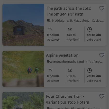
The path across the cols:
The Smugglers‘ Path
S. Maddalena/St. Magdalena - Casies/Gsies, Gsies/Valle di Casies
Medium
870 m
4h:30 Min
Obtížnost
Převýšení
doba trvání
Alpine vegetation
Acereto/Ahornach, Sand in Taufers/Campo Tures, Ahrntal/Valle Aurina
Medium
700 m
2h:30 Min
Obtížnost
Převýšení
doba trvání
Four Churches Trail -
variant bus stop Hofern
Issengo/Issing, Pfalzen/Falzes, Dolomites Region Kronplatz/Plan de Corones