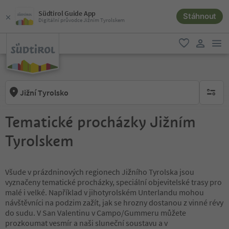
Südtirol Guide App
Stáhnout
Digitální průvodce Jižním Tyrolskem
odk
oblíbené
uživatel
Jižní Tyrolsko
brak ak
Tematické procházky Jižním
Tyrolskem
Všude v prázdninových regionech Jižního Tyrolska jsou
vyznačeny tematické procházky, speciální objevitelské trasy pro
malé i velké. Například v jihotyrolském Unterlandu mohou
návštěvníci na podzim zažít, jak se hrozny dostanou z vinné révy
do sudu. V San Valentinu v Campo/Gummeru můžete
prozkoumat vesmír a naši sluneční soustavu a v