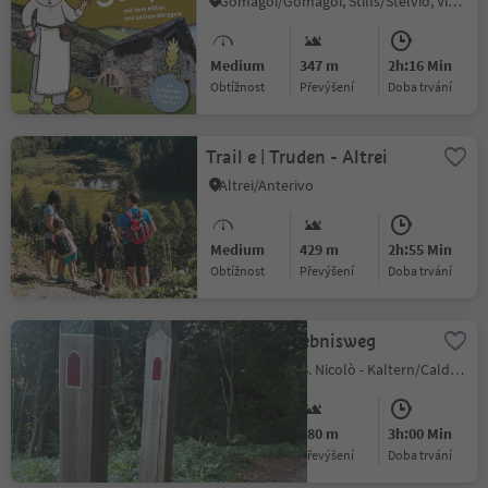
Gomagoi/Gomagoi, Stilfs/Stelvio, Vinschgau/Val Venosta
Medium
347 m
2h:16 Min
Obtížnost
Převýšení
doba trvání
Trail e | Truden - Altrei
Altrei/Anterivo
Medium
429 m
2h:55 Min
Obtížnost
Převýšení
doba trvání
Niklaser Erlebnisweg
St. Nikolaus/S. Nicolò - Kaltern/Caldaro, Kaltern an der Weinstraße/Caldaro sulla Strada del Vino, Alto Adige Wine Road
Medium
480 m
3h:00 Min
Obtížnost
Převýšení
doba trvání