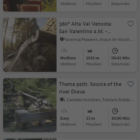
Obtížnost
Převýšení
doba trvání
360° Alta Val Venosta:
San Valentino a.M. -
Reschen
Piavenna/Plawenn, Graun im Vinschgau/Curon Venosta, Vinschgau/Val Venosta
Medium
1010 m
5h:42 Min
Obtížnost
Převýšení
doba trvání
Theme path: Source of the
river Drava
S. Candido/Innichen, Toblach/Dobbiaco, Dolomites Region 3 Zinnen
Easy
13 m
1h:00 Min
Obtížnost
Převýšení
doba trvání