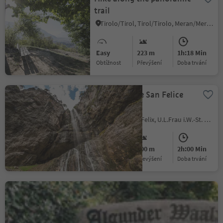
trail
Tirolo/Tirol, Tirol/Tirolo, Meran/Merano and environs
Easy
223 m
1h:18 Min
Obtížnost
Převýšení
doba trvání
Hiking to the San Felice
Waterfalls
San Felice/St. Felix, U.L.Frau i.W.-St. Felix/Senale-S.Felice, Meran/Merano and environs
Easy
200 m
2h:00 Min
Obtížnost
Převýšení
doba trvání
Algund Waalweg canal
trail
Lagundo/Algund, Algund/Lagundo, Meran/Merano and environs