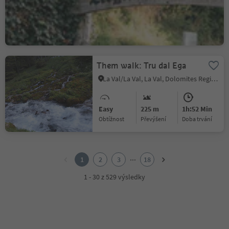
Easy
29 m
1h:08 Min
Obtížnost
Převýšení
doba trvání
Them walk: Tru dal Ega
La Val/La Val, La Val, Dolomites Region Kronplatz/Plan de Corones
Easy
225 m
1h:52 Min
Obtížnost
Převýšení
doba trvání
1
2
...
1
2
3
18
3
4
1 - 30 z 529 výsledky
5
6
7
8
9