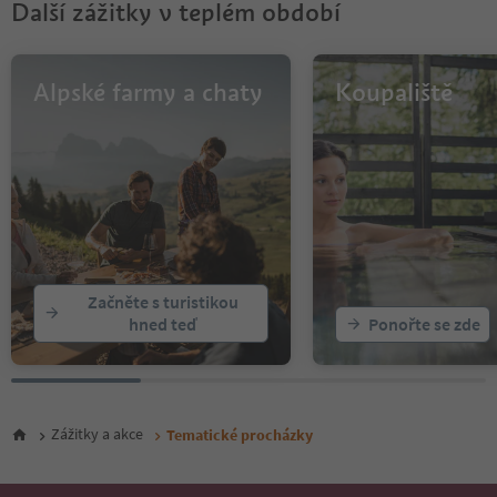
Další zážitky v teplém období
10
11
12
13
Alpské farmy a chaty
Koupaliště
14
15
16
17
18
Začněte s turistikou
hned teď
Ponořte se zde
Zážitky a akce
Tematické procházky