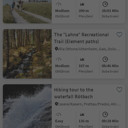
Medium
200 m
2h:01 Min
Obtížnost
Převýšení
doba trvání
The "Lahne" Recreational
Trail (Element paths)
Villa Ottone/Uttenheim, Gais, Dolomites Region Kronplatz/Plan de Corones
Medium
107 m
0h:46 Min
Obtížnost
Převýšení
doba trvání
Hiking tour to the
waterfall Rötbach
Casere/Kasern, Prettau/Predoi, Ahrntal/Valle Aurina
Easy
136 m
0h:28 Min
Obtížnost
Převýšení
doba trvání