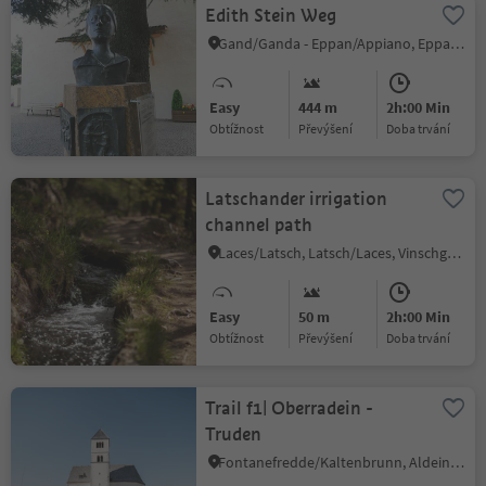
Edith Stein Weg
Gand/Ganda - Eppan/Appiano, Eppan an der Weinstaße/Appiano sulla Strada del Vino, Alto Adige Wine Road
Easy
444 m
2h:00 Min
Obtížnost
Převýšení
doba trvání
Latschander irrigation
channel path
Laces/Latsch, Latsch/Laces, Vinschgau/Val Venosta
Easy
50 m
2h:00 Min
Obtížnost
Převýšení
doba trvání
Trail f1| Oberradein -
Truden
Fontanefredde/Kaltenbrunn, Aldein/Aldino