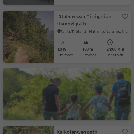
"Stabnerwaal" irrigation
channel path
Tablà/Tabland - Naturno/Naturns, Naturns/Naturno, Vinschgau/Val Venosta
Easy
160 m
2h:00 Min
Obtížnost
Převýšení
doba trvání
Theme trail Nature
experience in the
Schludernser Au
Sluderno/Schluderns, Schluderns/Sluderno, Vinschgau/Val Venosta
Easy
15 m
0h:37 Min
Obtížnost
Převýšení
doba trvání
Kalkofenweg path