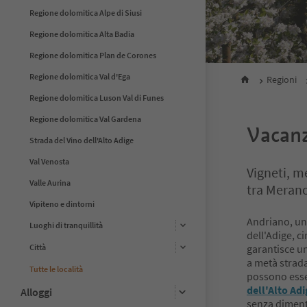
Regione dolomitica Alpe di Siusi
Regione dolomitica Alta Badia
Regione dolomitica Plan de Corones
Regione dolomitica Val d'Ega
Regioni
Regione dolomitica Luson Val di Funes
Regione dolomitica Val Gardena
Vacanz
Strada del Vino dell'Alto Adige
Val Venosta
Vigneti, m
Valle Aurina
tra Meran
Vipiteno e dintorni
Andriano, uno
Luoghi di tranquillità
dell'Adige, c
Città
garantisce un
a metà strad
Tutte le località
possono esse
dell'Alto Ad
Alloggi
senza diment