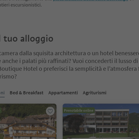
ieri escursionistici.
il tuo alloggio
camera dalla squisita architettura o un hotel benesse
 anche i palati più raffinati? Vuoi concederti il lusso d
Boutique Hotel o preferisci la semplicità e l’atmosfera 
urismo?
cursore a schede. Seleziona una scheda per visualizzarne il contenut
oni
Bed & Breakfast
Appartamenti
Agriturismi
e
Prenotabile online