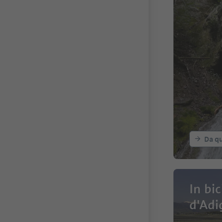
Da qu
In bic
d'Adi