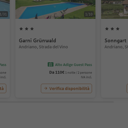
1
/
31
1
/
10
3
Stelle
3
St
Garni Grünwald
Sonngart
Posizione:
Posizione:
Andriano, Strada del Vino
Andriano, S
Pass
Alto Adige Guest Pass
Da
110
€
rsone
1 notte / 2 persone
 incl.
IVA incl.
ità
Verifica disponibilità