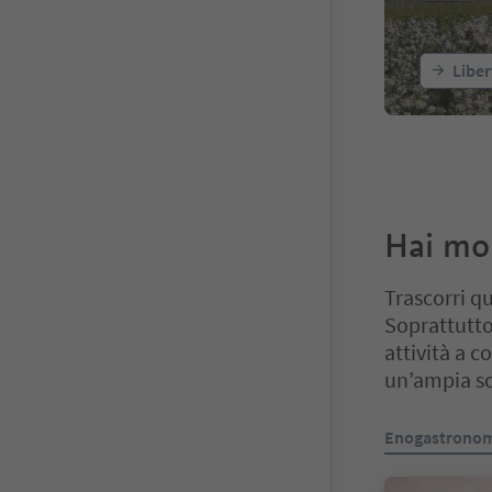
Liber
Hai mo
Trascorri q
Soprattutto 
attività a c
un’ampia sc
Ti trovi su un 
Enogastronom