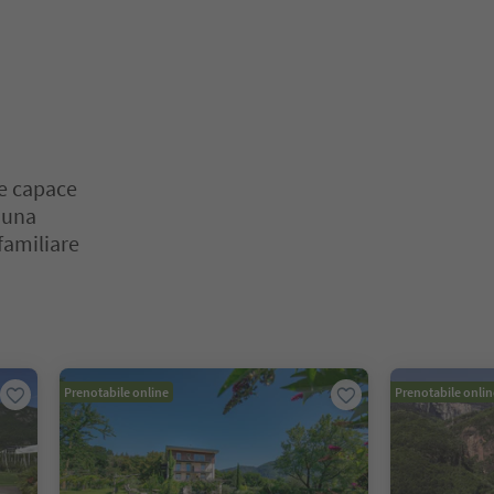
re capace
i una
familiare
o. Premi Invio o Spazio per entrare nella scheda del cursore. Premi 
Prenotabile online
Prenotabile onlin