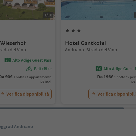
1
/
18
3
Stelle
 Wieserhof
Hotel Gantkofel
Posizione:
rada del Vino
Andriano, Strada del Vino
Alto Adige Guest Pass
Bett+Bike
Alto Adige Guest 
Da
90
€
Da
196
€
1 notte / 1 appartamento
1 notte / 2 pe
IVA incl.
IVA
Verifica disponibilità
Verifica disponibil
loggi ad Andriano