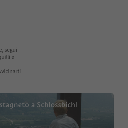
e, segui
uilli e
vicinarti
stagneto a Schlossbichl