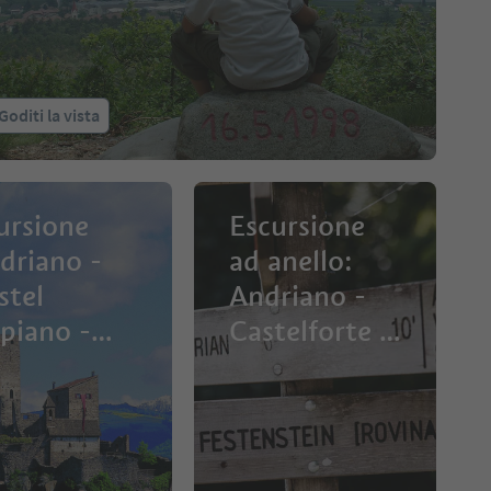
Goditi la vista
ursione
Escursione
driano -
ad anello:
stel
Andriano -
piano -
Castelforte -
driano
Gaido -
variante
Burgstalleck