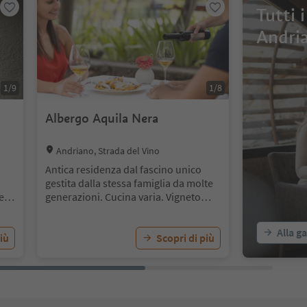
Tutti 
Andri
1
/
9
1
/
8
Albergo Aquila Nera
Location:
Andriano, Strada del Vino
Antica residenza dal fascino unico
gestita dalla stessa famiglia da molte
e
generazioni. Cucina varia. Vigneto
centenario di proprietà.
Alla g
iù
Scopri di più