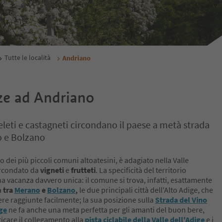
Tutte le località
Andriano
e ad Andriano
eleti e castagneti circondano il paese a metà strada
o e Bolzano
 dei più piccoli comuni altoatesini, è adagiato nella Valle
ircondato da
vigneti
e
frutteti
. La specificità del territorio
a vacanza davvero unica: il comune si trova, infatti, esattamente
a
tra
Merano
e
Bolzano
,
le due principali città dell'Alto Adige, che
re raggiunte facilmente; la sua posizione sulla
Strada del Vino
ige
ne fa anche una meta perfetta per gli amanti del buon bere,
icare il collegamento alla
pista ciclabile della Valle dell'Adige
e i