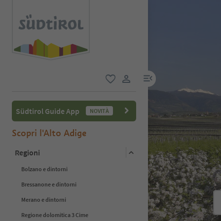
menu link
favoriti
user link
Südtirol Guide App
NOVITÀ
Scopri l'Alto Adige
Regioni
Bolzano e dintorni
Bressanone e dintorni
Merano e dintorni
Regione dolomitica 3 Cime