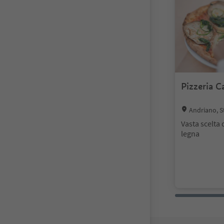
Pizzeria 
Location:
Andriano, S
Vasta scelta 
legna