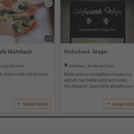
1
/
6
Café Mühlbach
Hofschank Weger
Location:
trada del Vino
Andriano, Strada del Vino
di pizze cotte nel forno a
Bella osteria contadina situata tra
vigneti con bella vista sul Castel
Hocheppan. Specialitá altoatesine 
prodotti propri.
Scopri di più
Scopri di p