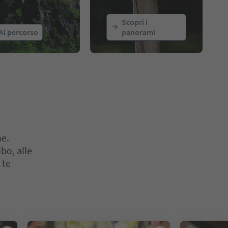
Scopri i
Al percorso
panorami
ne.
bo, alle
 te
o. Premi Invio o Spazio per entrare nella scheda del cursore. Premi 