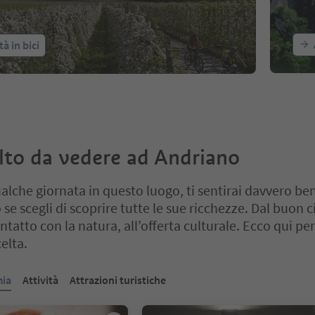
tà in bici
lto da vedere ad Andriano
ualche giornata in questo luogo, ti sentirai davvero be
se scegli di scoprire tutte le sue ricchezze. Dal buon ci
ontatto con la natura, all’offerta culturale. Ecco qui per
elta.
cursore a schede. Seleziona una scheda per visualizzarne il contenut
ia
Attività
Attrazioni turistiche