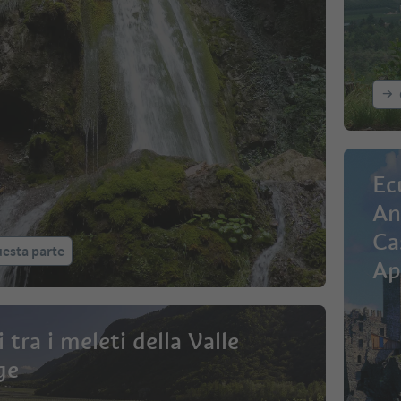
Ec
An
Ca
esta parte
Ap
An
i tra i meleti della Valle
ge