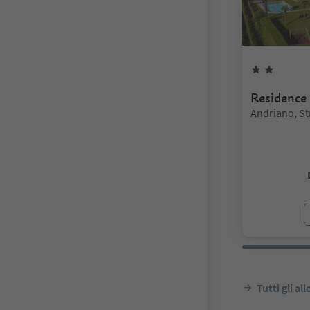
2
Stelle
Residence
Posizione:
Andriano, St
Tutti gli al