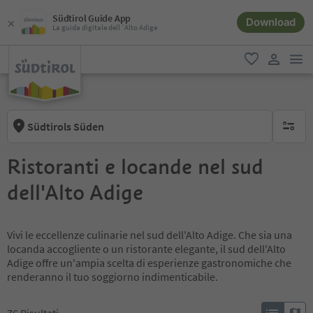
Südtirol Guide App
Download
La guida digitale dell´Alto Adige
men
favoriti
user lin
Südtirols Süden
nessun f
Ristoranti e locande nel sud
dell'Alto Adige
Vivi le eccellenze culinarie nel sud dell'Alto Adige. Che sia una
locanda accogliente o un ristorante elegante, il sud dell'Alto
Adige offre un'ampia scelta di esperienze gastronomiche che
renderanno il tuo soggiorno indimenticabile.