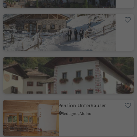
Malga Cislon
Trodena
Albergo Goldener Löwe
Montagna, Strada del Vino
Pension Unterhauser
Redagno, Aldino