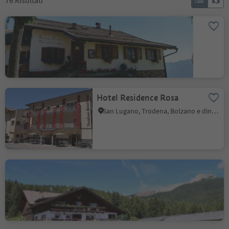
76
Risultati
Malghette
Anterivo
Hotel Residence Rosa
San Lugano, Trodena, Bolzano e dintorni
Albergo Nigglhof
Redagno, Aldino