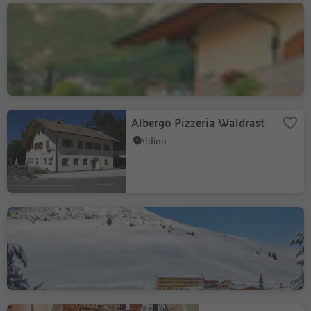
Albergo/Ristorante/Pizzeria
Terzer
Cortaccia s.S.d.V., Cortaccia sulla Strada del Vino, Strada del Vino
Marchio sostenibilità livello 2
Albergo Pizzeria Waldrast
Aldino
Hotel Jochgrimm
Redagno, Aldino