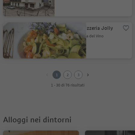
Ristorante Pizzeria Jolly
Salorno, Strada del Vino
1
2
1
2
3
3
1 - 30 di 76 risultati
Alloggi nei dintorni